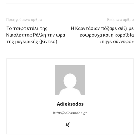
Προηγούμενο άρθρο
Επόμενο άρθρο
Το τσιφτετέλι της
Η Καρντάσιαν πόζαρε σέξι με
Νικολέττας Ράλλη την ώρα
εσώρουχα και η κοροϊδία
της μαγειρικής (βίντεο)
«πήγε σύννεφο»
Adieksodos
http://adieksodos.gr