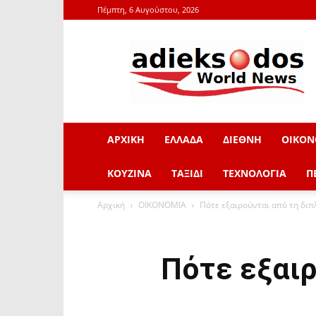
Πέμπτη, 6 Αυγούστου, 2026
adieksodos.gr
ΑΡΧΙΚΗ
ΕΛΛΑΔΑ
ΔΙΕΘΝΗ
ΟΙΚΟΝ
ΚΟΥΖΙΝΑ
ΤΑΞΙΔΙ
ΤΕΧΝΟΛΟΓΙΑ
Π
Αρχική
ΟΙΚΟΝΟΜΙΑ
Πότε εξαιρούνται από τη διπ
Πότε εξαιρ