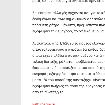
μετά, όλους όσοι εργάζονται είτε πριν είτε
Σημαντικές αλλαγές έρχονται και για το 
δεδομένων και των σημαντικών αλλαγών σ
πρόσθετη ρήτρα, μάλιστα, προβλέπεται πω
εξοφλήσει την εξαγορά, το οφειλόμενο θα 
Αναλυτικά, από 1/1/2020 το κόστος εξαγορ
απασχολουμένους ή αγρότες θα καθορίζετα
οποία έχει επιλέξει ο ασφαλισμένος κατά 
τελική διάταξη, μάλιστα, προβλέπεται πως
δικαιώματος ή προσαύξησης του ποσού της
εισφοράς εξαγοράς, παρακρατείται κάθε μ
με το 1/4 του ποσού της σύνταξης». Δίνετα
εξοφλήσει πλήρως το ποσό της εξαγοράς κ
από τη σύνταξή του.
kathimerini.gr