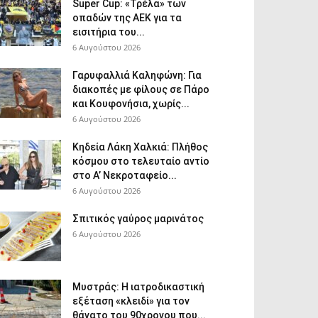
Super Cup: «Τρέλα» των
οπαδών της ΑΕΚ για τα
εισιτήρια του...
6 Αυγούστου 2026
Γαρυφαλλιά Καληφώνη: Για
διακοπές με φίλους σε Πάρο
και Κουφονήσια, χωρίς...
6 Αυγούστου 2026
Κηδεία Λάκη Χαλκιά: Πλήθος
κόσμου στο τελευταίο αντίο
στο Α’ Νεκροταφείο...
6 Αυγούστου 2026
Σπιτικός γαύρος μαρινάτος
6 Αυγούστου 2026
Μυστράς: Η ιατροδικαστική
εξέταση «κλειδί» για τον
θάνατο του 90χρονου που...