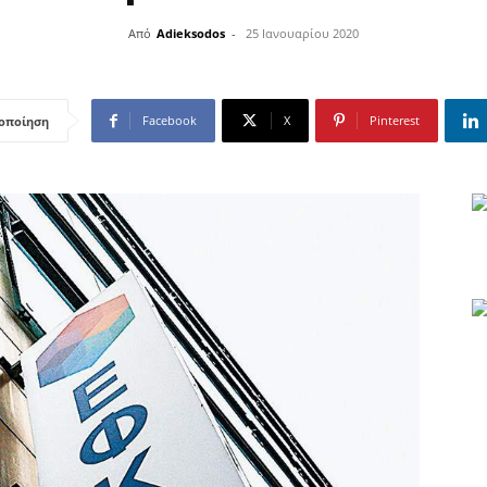
Από
Adieksodos
-
25 Ιανουαρίου 2020
Facebook
X
Pinterest
οποίηση