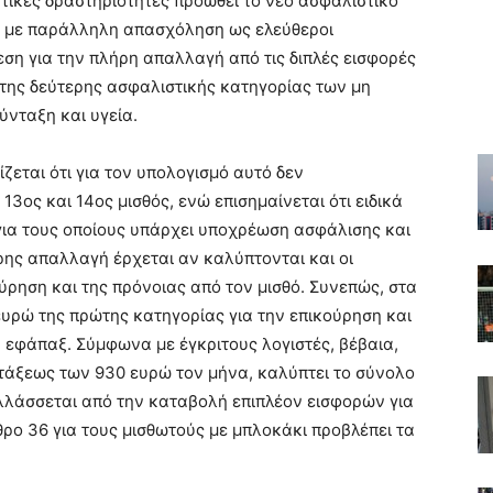
ικές δραστηριότητες προωθεί το νέο ασφαλιστικό
ούς με παράλληλη απασχόληση ως ελεύθεροι
εση για την πλήρη απαλλαγή από τις διπλές εισφορές
της δεύτερης ασφαλιστικής κατηγορίας των μη
ύνταξη και υγεία.
ζεται ότι για τον υπολογισμό αυτό δεν
13ος και 14ος μισθός, ενώ επισημαίνεται ότι ειδικά
 για τους οποίους υπάρχει υποχρέωση ασφάλισης και
ρης απαλλαγή έρχεται αν καλύπτονται και οι
ύρηση και της πρόνοιας από τον μισθό. Συνεπώς, στα
ευρώ της πρώτης κατηγορίας για την επικούρηση και
α εφάπαξ. Σύμφωνα με έγκριτους λογιστές, βέβαια,
 τάξεως των 930 ευρώ τον μήνα, καλύπτει το σύνολο
λάσσεται από την καταβολή επιπλέον εισφορών για
ρο 36 για τους μισθωτούς με μπλοκάκι προβλέπει τα