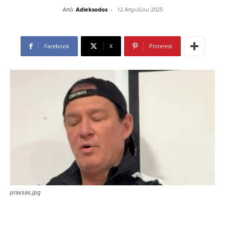
Από
Adieksodos
-
12 Απριλίου 2025
Facebook
X
Pinterest
prassas.jpg