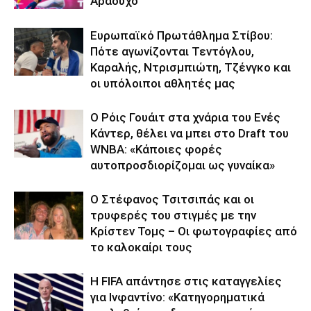
Αραούχο
Ευρωπαϊκό Πρωτάθλημα Στίβου:
Πότε αγωνίζονται Τεντόγλου,
Καραλής, Ντρισμπιώτη, Τζένγκο και
οι υπόλοιποι αθλητές μας
Ο Ρόις Γουάιτ στα χνάρια του Ενές
Κάντερ, θέλει να μπει στο Draft του
WNBA: «Κάποιες φορές
αυτοπροσδιορίζομαι ως γυναίκα»
Ο Στέφανος Τσιτσιπάς και οι
τρυφερές του στιγμές με την
Κρίστεν Τομς – Οι φωτογραφίες από
το καλοκαίρι τους
Η FIFA απάντησε στις καταγγελίες
για Ινφαντίνο: «Κατηγορηματικά