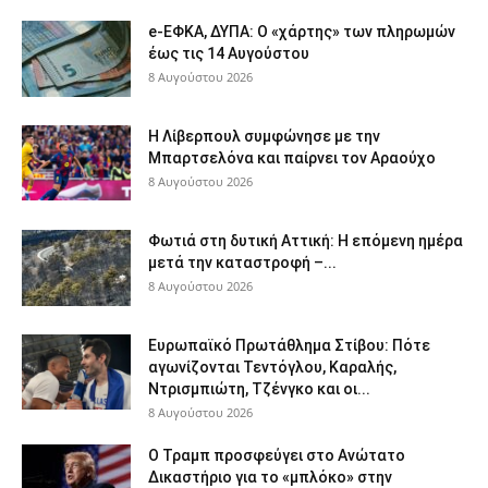
e-ΕΦΚΑ, ΔΥΠΑ: Ο «χάρτης» των πληρωμών
έως τις 14 Αυγούστου
8 Αυγούστου 2026
Η Λίβερπουλ συμφώνησε με την
Μπαρτσελόνα και παίρνει τον Αραούχο
8 Αυγούστου 2026
Φωτιά στη δυτική Αττική: Η επόμενη ημέρα
μετά την καταστροφή –...
8 Αυγούστου 2026
Ευρωπαϊκό Πρωτάθλημα Στίβου: Πότε
αγωνίζονται Τεντόγλου, Καραλής,
Ντρισμπιώτη, Τζένγκο και οι...
8 Αυγούστου 2026
Ο Τραμπ προσφεύγει στο Ανώτατο
Δικαστήριο για το «μπλόκο» στην