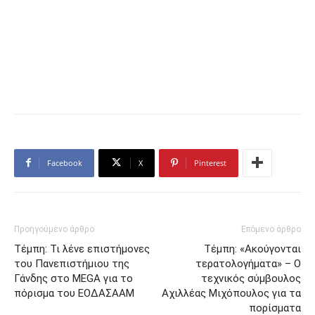
Facebook
X
Pinterest
Προηγούμενο άρθρο
Επόμενο άρθρο
Tέμπη: Τι λένε επιστήμονες
Τέμπη: «Ακούγονται
του Πανεπιστήμιου της
τερατολογήματα» – Ο
Γάνδης στο MEGA για το
τεχνικός σύμβουλος
πόρισμα του ΕΟΔΑΣAΑΜ
Αχιλλέας Μιχόπουλος για τα
πορίσματα