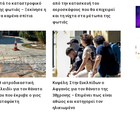
ετά το καταστροφικό
από την κατασκευή του
ς φωτιάς – Ξεκίνησε η
αεροσκάφους που θα επιχειρεί
α καμένα σπίτια
και τη νύχτα στα μέτωπα της
φωτιάς
Η ιατροδικαστική
Κυψέλη: Στην Ευελπίδων ο
λειδί» για τον θάνατο
Αφγανός για τον θάνατο της
ου που έκρυβε ο γιος
38χρονης – Επιμένει πως είναι
καταψύκτη
αθώος και κατηγορεί τον
ηλικιωμένο