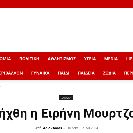
ΟΜΙΑ
ΠΟΛΙΤΙΚΗ
ΑΘΛΗΤΙΣΜΟΣ
ΥΓΕΙΑ
MEDIA
LIF
ΕΡΙΒΑΛΛΟΝ
ΓΥΝΑΙΚΑ
ΠΑΙΔΙ
ΠΑΙΔΕΙΑ
ΖΩΔΙΑ
ΠΕΡ
υ
ΕΛΛΑΔΑ
ήχθη η Ειρήνη Μουρτζ
Από
Adieksodos
-
10 Δεκεμβρίου 2024