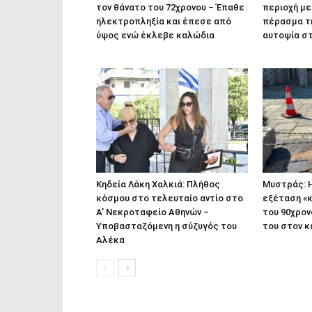
τον θάνατο του 72χρονου – Έπαθε
περιοχή μ
ηλεκτροπληξία και έπεσε από
πέρασμα τη
ύψος ενώ έκλεβε καλώδια
αυτοψία στ
Κηδεία Λάκη Χαλκιά: Πλήθος
Μυστράς: 
κόσμου στο τελευταίο αντίο στο
εξέταση «κ
Α’ Νεκροταφείο Αθηνών –
του 90χρον
Υποβασταζόμενη η σύζυγός του
του στον 
Αλέκα