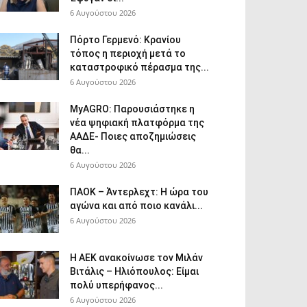
6 Αυγούστου 2026
Πόρτο Γερμενό: Κρανίου
τόπος η περιοχή μετά το
καταστροφικό πέρασμα της...
6 Αυγούστου 2026
ΜyAGRO: Παρουσιάστηκε η
νέα ψηφιακή πλατφόρμα της
ΑΑΔΕ- Ποιες αποζημιώσεις
θα...
6 Αυγούστου 2026
ΠΑΟΚ – Άντερλεχτ: Η ώρα του
αγώνα και από ποιο κανάλι...
6 Αυγούστου 2026
Η ΑΕΚ ανακοίνωσε τον Μιλάν
Βιτάλις – Ηλιόπουλος: Είμαι
πολύ υπερήφανος...
6 Αυγούστου 2026