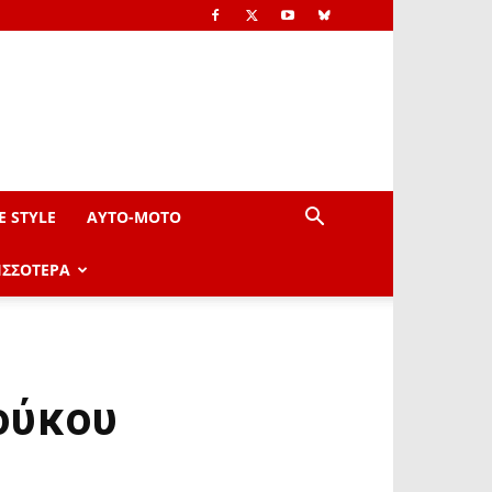
E STYLE
AYTO-ΜOTO
ΙΣΣΟΤΕΡΑ
ούκου