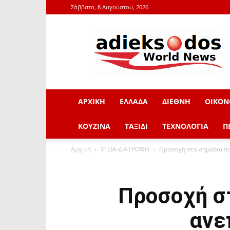
Σάββατο, 8 Αυγούστου, 2026
adieksodos.gr
ΑΡΧΙΚΗ
ΕΛΛΑΔΑ
ΔΙΕΘΝΗ
ΟΙΚΟΝ
ΚΟΥΖΙΝΑ
ΤΑΞΙΔΙ
ΤΕΧΝΟΛΟΓΙΑ
Π
Αρχική
ΥΓΕΙΑ-ΔΙΑΤΡΟΦΗ
Προσοχή στα σημάδια πο
Προσοχή σ
ανε