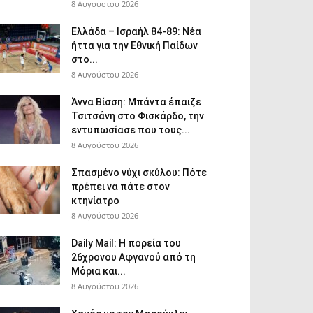
8 Αυγούστου 2026
Ελλάδα – Ισραήλ 84-89: Νέα
ήττα για την Εθνική Παίδων
στο...
8 Αυγούστου 2026
Άννα Βίσση: Μπάντα έπαιζε
Τσιτσάνη στο Φισκάρδο, την
εντυπωσίασε που τους...
8 Αυγούστου 2026
Σπασμένο νύχι σκύλου: Πότε
πρέπει να πάτε στον
κτηνίατρο
8 Αυγούστου 2026
Daily Mail: Η πορεία του
26χρονου Αφγανού από τη
Μόρια και...
8 Αυγούστου 2026