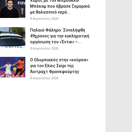
Χαμός με τον Μπρούκλιν
Μπέκαμ που έβρασε ζυμαρικά
με θαλασσινό νερό...
8 Αυγούστου 2026
Παλαιό Φάληρο: Συνελήφθη
49χρονος για την εγκληματική
οργάνωση του «Έντικ» –...
8 Αυγούστου 2026
Ο Ολυμπιακός στην «κούρσα»
για τον Ελίες Σκίρι της
Άιντραχτ Φρανκφούρτης
8 Αυγούστου 2026