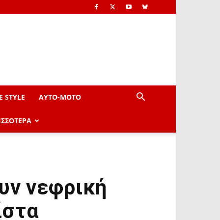
E STYLE
AYTO-ΜOTO
ΙΣΣΟΤΕΡΑ
υν νεφρική
ίστα