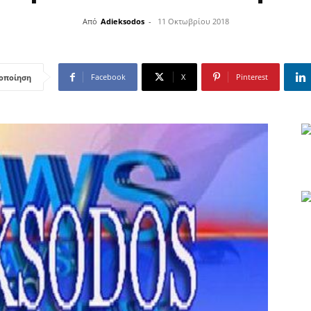
Από
Adieksodos
-
11 Οκτωβρίου 2018
Facebook
X
Pinterest
οποίηση