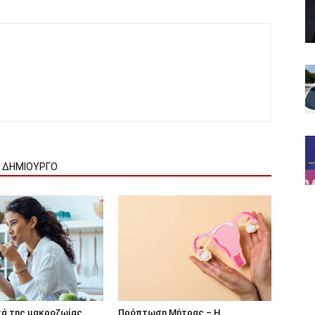
Ν ΔΗΜΙΟΥΡΓΟ
κά της μακροζωίας
Πρόπτωση Μήτρας – Η