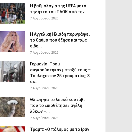
Η βαθμολογία της UEFA μετά
την ήττα του ΠΑΟΚ από την...
7 Αυγούστου 2026
Η Αγγελική Ηλιάδη περιγράφει
το θαύμα που έζησε και πώς
είδε...
7 Αυγούστου 2026
Γερμανία: Tραμ
συγκρούστηκαν μεταξύ τους –
Τουλάχιστον 25 τραυματίες, 3
σε...
7 Αυγούστου 2026
Θλίψη για το λευκό κουτάβι
που το «υιοθέτησε» αγέλη
λύκων –...
7 Αυγούστου 2026
Τραμπ: «Ο πόλεμος με το Ιράν