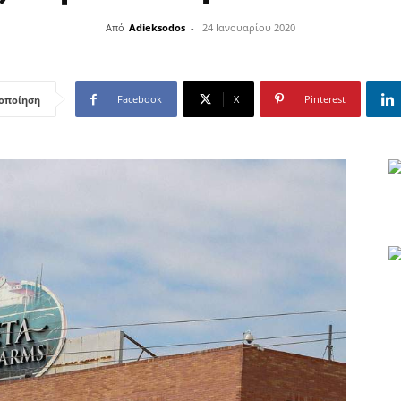
Από
Adieksodos
-
24 Ιανουαρίου 2020
Facebook
X
Pinterest
οποίηση