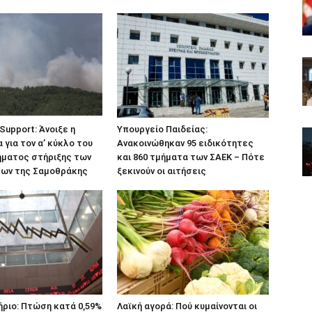
Support: Άνοιξε η
Υπουργείο Παιδείας:
για τον α’ κύκλο του
Ανακοινώθηκαν 95 ειδικότητες
ήματος στήριξης των
και 860 τμήματα των ΣΑΕΚ – Πότε
εων της Σαμοθράκης
ξεκινούν οι αιτήσεις
ριο: Πτώση κατά 0,59%
Λαϊκή αγορά: Πού κυμαίνονται οι