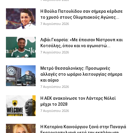
Η Βούλα Πατουλίδου σαν σήμερα κέρδισε
το χρυσό στους Ολυμπιακούς Αγώνες...
7 Αυγούστου 2026
Λιβάι Γκαρσία: «Με έπεισαν Νίστρουπ και
Κοτσόλης, όπου και να αγωνιστώ...
7 Αυγούστου 2026
Μετρό Θεσσαλονίκης: Προσωρινές
αλλαγές στο ωράριο λειτουργίας σήμερα
και αύριο
7 Αυγούστου 2026
Η ΑΕΚ ανακοίνωσε τον Λάντερς Νόλεϊ
μέχρι το 2028
7 Αυγούστου 2026
Η Κατερίνα Καινούργιου ξανά στην Παναγιά
Εκατονταπυλιανή μετά την εκπλήρωση