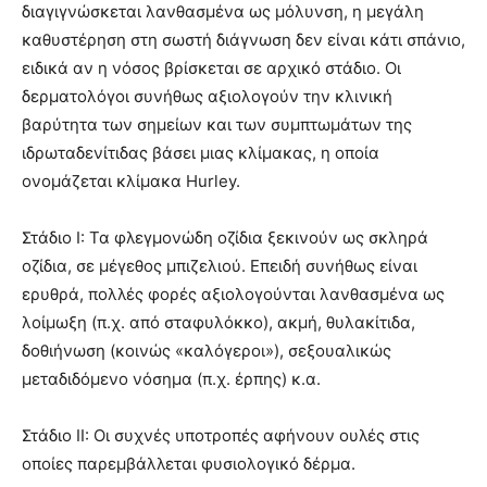
διαγιγνώσκεται λανθασμένα ως μόλυνση, η μεγάλη
καθυστέρηση στη σωστή διάγνωση δεν είναι κάτι σπάνιο,
ειδικά αν η νόσος βρίσκεται σε αρχικό στάδιο. Οι
δερματολόγοι συνήθως αξιολογούν την κλινική
βαρύτητα των σημείων και των συμπτωμάτων της
ιδρωταδενίτιδας βάσει μιας κλίμακας, η οποία
ονομάζεται κλίμακα Hurley.
Στάδιο Ι: Τα φλεγμονώδη οζίδια ξεκινούν ως σκληρά
οζίδια, σε μέγεθος μπιζελιού. Επειδή συνήθως είναι
ερυθρά, πολλές φορές αξιολογούνται λανθασμένα ως
λοίμωξη (π.χ. από σταφυλόκκο), ακμή, θυλακίτιδα,
δοθιήνωση (κοινώς «καλόγεροι»), σεξουαλικώς
μεταδιδόμενο νόσημα (π.χ. έρπης) κ.α.
Στάδιο ΙΙ: Οι συχνές υποτροπές αφήνουν ουλές στις
οποίες παρεμβάλλεται φυσιολογικό δέρμα.