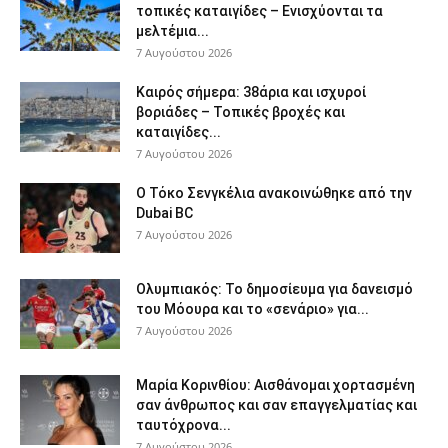
τοπικές καταιγίδες – Ενισχύονται τα
μελτέμια...
7 Αυγούστου 2026
Καιρός σήμερα: 38άρια και ισχυροί
βοριάδες – Τοπικές βροχές και
καταιγίδες...
7 Αυγούστου 2026
Ο Τόκο Σενγκέλια ανακοινώθηκε από την
Dubai BC
7 Αυγούστου 2026
Ολυμπιακός: Το δημοσίευμα για δανεισμό
του Μόουρα και το «σενάριο» για...
7 Αυγούστου 2026
Μαρία Κορινθίου: Αισθάνομαι χορτασμένη
σαν άνθρωπος και σαν επαγγελματίας και
ταυτόχρονα...
7 Αυγούστου 2026