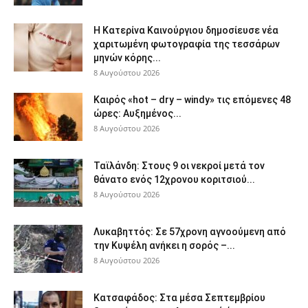
Η Κατερίνα Καινούργιου δημοσίευσε νέα
χαριτωμένη φωτογραφία της τεσσάρων
μηνών κόρης...
8 Αυγούστου 2026
Καιρός «hot – dry – windy» τις επόμενες 48
ώρες: Αυξημένος...
8 Αυγούστου 2026
Ταϊλάνδη: Στους 9 οι νεκροί μετά τον
θάνατο ενός 12χρονου κοριτσιού...
8 Αυγούστου 2026
Λυκαβηττός: Σε 57χρονη αγνοούμενη από
την Κυψέλη ανήκει η σορός –...
8 Αυγούστου 2026
Κατσαφάδος: Στα μέσα Σεπτεμβρίου