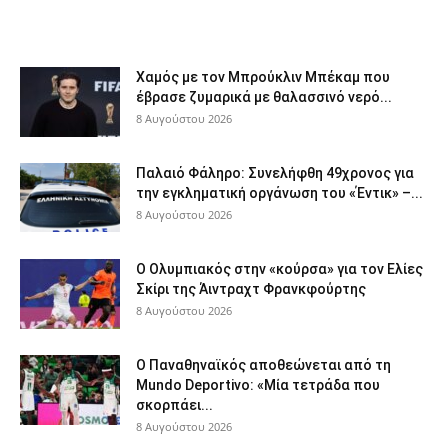
Χαμός με τον Μπρούκλιν Μπέκαμ που
έβρασε ζυμαρικά με θαλασσινό νερό...
8 Αυγούστου 2026
Παλαιό Φάληρο: Συνελήφθη 49χρονος για
την εγκληματική οργάνωση του «Έντικ» –...
8 Αυγούστου 2026
Ο Ολυμπιακός στην «κούρσα» για τον Ελίες
Σκίρι της Άιντραχτ Φρανκφούρτης
8 Αυγούστου 2026
Ο Παναθηναϊκός αποθεώνεται από τη
Mundo Deportivo: «Μία τετράδα που
σκορπάει...
8 Αυγούστου 2026