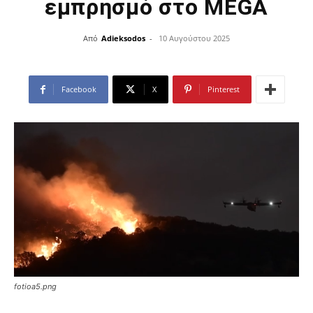
εμπρησμό στο MEGA
Από
Adieksodos
-
10 Αυγούστου 2025
Facebook
X
Pinterest
fotioa5.png