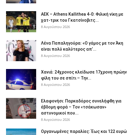
ΑΕΚ – Athens Kallithea 4-0: Φιλική νίκη με
χατ-τρικ του Γκατσίνοβιτς...
8 Αυγούστου 2026
Λένα Παπαληγούρα: «Ο γάμος με τον Άκη
είναι πολύ καλύτερος απ’...
8 Αυγούστου 2026
Χανιά: 24χρονος κλείδωσε 17χρονη πρώην
φίλη του σε σπίτι – Την...
8 Αυγούστου 2026
Ελαφονήσι: Παρκαδόρος συνελήφθη για
έβδομη φορά – Τον «τσάκωσαν»
αστυνομικοί που...
8 Αυγούστου 2026
Οργανωμένες παραλίες: Έως και 122 ευρώ