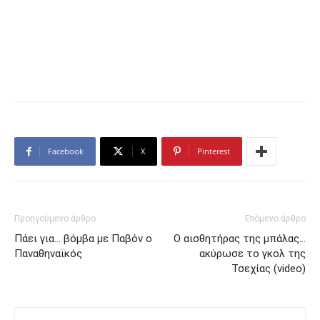
Facebook
X
Pinterest
Προηγούμενο άρθρο
Επόμενο άρθρο
Πάει για… βόμβα με Παβόν ο
Ο αισθητήρας της μπάλας…
Παναθηναϊκός
ακύρωσε το γκολ της
Τσεχίας (video)