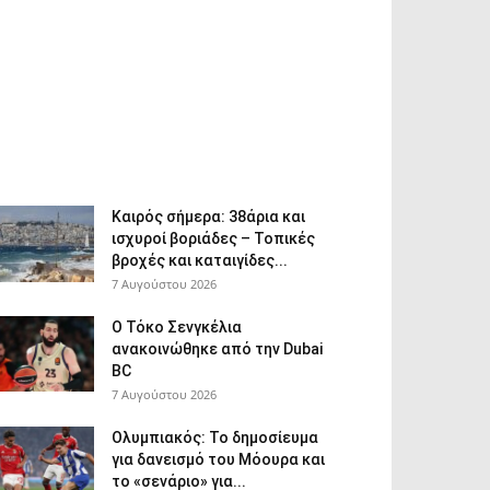
Καιρός σήμερα: 38άρια και
ισχυροί βοριάδες – Τοπικές
βροχές και καταιγίδες...
7 Αυγούστου 2026
Ο Τόκο Σενγκέλια
ανακοινώθηκε από την Dubai
BC
7 Αυγούστου 2026
Ολυμπιακός: Το δημοσίευμα
για δανεισμό του Μόουρα και
το «σενάριο» για...