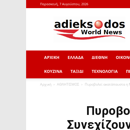
Παρασκευή, 7 Αυγούστου, 2026
adieksodos.gr
ΑΡΧΙΚΗ
ΕΛΛΑΔΑ
ΔΙΕΘΝΗ
ΟΙΚΟΝ
ΚΟΥΖΙΝΑ
ΤΑΞΙΔΙ
ΤΕΧΝΟΛΟΓΙΑ
Π
Αρχική
ΑΘΛΗΤΙΣΜΟΣ
Πυροβολεί ακατάπαυστα η 
Πυροβο
Συνεχίζου