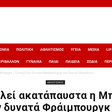
ΟΜΙΑ
ΠΟΛΙΤΙΚΗ
ΑΘΛΗΤΙΣΜΟΣ
ΥΓΕΙΑ
MEDIA
LIF
ΕΡΙΒΑΛΛΟΝ
ΓΥΝΑΙΚΑ
ΠΑΙΔΙ
ΠΑΙΔΕΙΑ
ΖΩΔΙΑ
ΠΕΡ
Μπάγερν | Συνεχίζουν δυνατά Φράιμπουργκ και Ουνιόν Βερολίνου
ΑΘΛΗΤΙΣΜΟΣ
λεί ακατάπαυστα η Μπ
ν δυνατά Φράιμπουργκ 