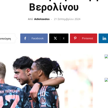
Βερολίνου
Από
Adieksodos
-
21 Σεπτεμβρίου 2024
Facebook
X
Pinterest
οποίηση