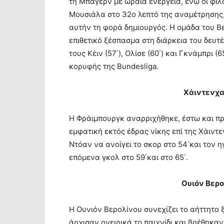
τη Μπάγερν με ωραία ενέργεια, ενώ οι φι
Μουσιάλα στο 32ο λεπτό της αναμέτρησης,
αυτήν τη φορά δημιουργός. Η ομάδα του 
επιθετικό ξέσπασμα στη διάρκεια του δευτ
τους Κέιν (57΄), Ολίσε (60΄) και Γκνάμπρι 
κορυφής της Bundesliga.
Χάιντενχα
Η Φράιμπουργκ αναρριχήθηκε, έστω και προ
εμφατική εκτός έδρας νίκης επί της Χάιντε
Ντόαν να ανοίγει το σκορ στο 54΄και τον η
επόμενα γκολ στο 59΄και στο 65΄.
Ουιόν Βερ
Η Ουνιόν Βερολίνου συνεχίζει το αήττητο ξ
άρχισαν ονειρικά το παιχνίδι και βρέθηκα