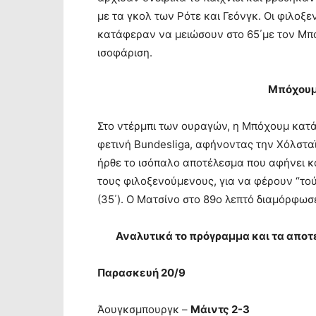
με τα γκολ των Ρότε και Γεόνγκ. Οι φιλο
κατάφεραν να μειώσουν στο 65΄με τον Μπ
ισοφάριση.
Μπόχουμ-
Στο ντέρμπι των ουραγών, η Μπόχουμ κατ
φετινή Bundesliga, αφήνοντας την Χόλσταϊ
ήρθε το ισόπαλο αποτέλεσμα που αφήνει και
τους φιλοξενούμενους, για να φέρουν “το
(35΄). Ο Ματσίνο στο 89ο λεπτό διαμόρφωσε
Αναλυτικά το πρόγραμμα και τα αποτ
Παρασκευή 20/9
Άουγκσμπουργκ –
Μάιντς 2-3