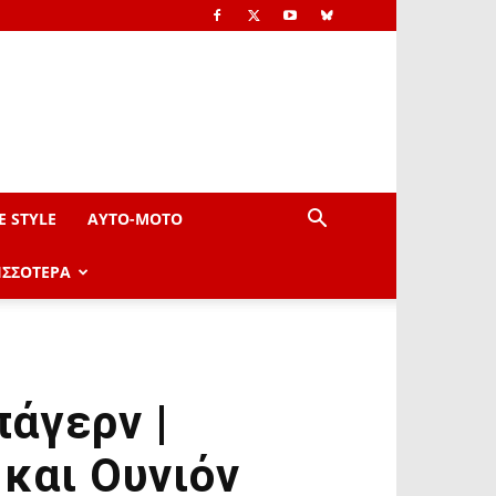
E STYLE
AYTO-ΜOTO
ΙΣΣΟΤΕΡΑ
άγερν |
και Ουνιόν