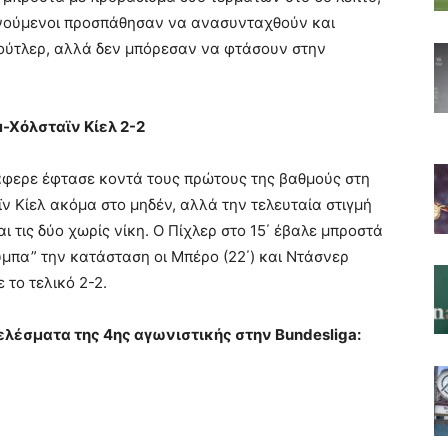
ξενούμενοι προσπάθησαν να ανασυνταχθούν και
ούτλερ, αλλά δεν μπόρεσαν να φτάσουν στην
Χόλσταϊν Κίελ 2-2
άφερε έφτασε κοντά τους πρώτους της βαθμούς στη
ν Κίελ ακόμα στο μηδέν, αλλά την τελευταία στιγμή
 τις δύο χωρίς νίκη. Ο Πίχλερ στο 15΄ έβαλε μπροστά
ύμπα” την κατάσταση οι Μπέρο (22΄) και Ντάσνερ
 το τελικό 2-2.
ελέσματα της 4ης αγωνιστικής στην Bundesliga: