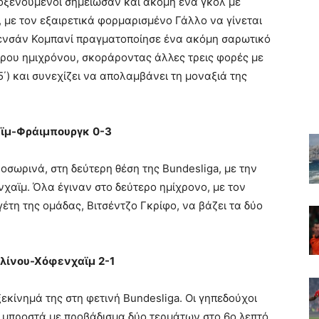
λοξενούμενοι σημείωσαν και ακόμη ένα γκολ με
 με τον εξαιρετικά φορμαρισμένο Γάλλο να γίνεται
Βενσάν Κομπανί πραγματοποίησε ένα ακόμη σαρωτικό
έρου ημιχρόνου, σκοράροντας άλλες τρεις φορές με
(65΄) και συνεχίζει να απολαμβάνει τη μοναξιά της
ϊμ-Φράιμπουργκ
0-3
σωρινά, στη δεύτερη θέση της Bundesliga, με την
νχαϊμ. Όλα έγιναν στο δεύτερο ημίχρονο, με τον
γέτη της ομάδας, Βιτσέντζο Γκρίφο, να βάζει τα δύο
ολίνου-Χόφενχαϊμ
2-1
εκίνημά της στη φετινή Bundesliga. Οι γηπεδούχοι
ν μπροστά με προβάδισμα δύο τερμάτων στο 6ο λεπτό,