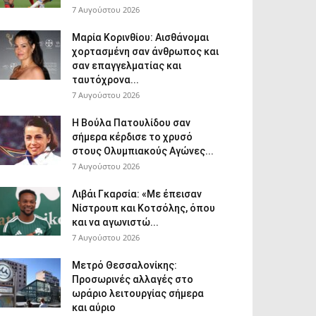
7 Αυγούστου 2026
Μαρία Κορινθίου: Αισθάνομαι
χορτασμένη σαν άνθρωπος και
σαν επαγγελματίας και
ταυτόχρονα...
7 Αυγούστου 2026
Η Βούλα Πατουλίδου σαν
σήμερα κέρδισε το χρυσό
στους Ολυμπιακούς Αγώνες...
7 Αυγούστου 2026
Λιβάι Γκαρσία: «Με έπεισαν
Νίστρουπ και Κοτσόλης, όπου
και να αγωνιστώ...
7 Αυγούστου 2026
Μετρό Θεσσαλονίκης:
Προσωρινές αλλαγές στο
ωράριο λειτουργίας σήμερα
και αύριο