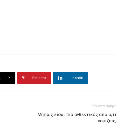
X
Pinterest
Linkedin
Επόμενο άρθρο
Μήπως είσαι πιο ανθεκτικός από ό,τι
νομίζεις;