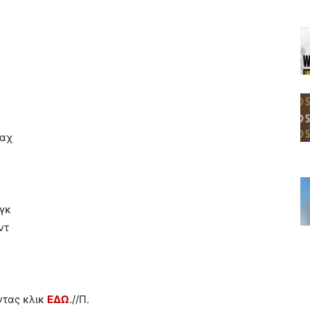
παχ
γκ
ντ
ντας κλικ
ΕΔΩ
.//Π.