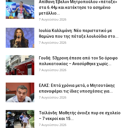
Απίθανη Έβελυν Μητροπούλου «πέταξε»
στα 6.44μ και κατέκτησε το ασημένιο
μετάλλιο...
7 Αυγούστου 2026
Ιουλία Καλλιμάνη: Νέο περιστατικό με
θαμώνα που της πέταξε λουλούδια στο...
7 Αυγούστου 2026
Γουδή: 53χρονη έπεσε από τον 5ο όροφο
πολυκατοικίας – Ανασύρθηκε χωρίς...
7 Αυγούστου 2026
ΕΛΑΣ: Επτά χρόνια μετά, ο Μητσοτάκης
επαναφέρει τις ίδιες υποσχέσεις για...
7 Αυγούστου 2026
Ταϊλάνδη: Μαθητής άνοιξε πυρ σε σχολείο
– 7 νεκροί και 15...
7 Αυγούστου 2026