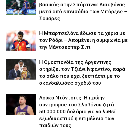
βασικός στην Σπόρτινγκ Λισαβόνας
μετά από επεισόδιο των Μπόρζες –
Σουάρες
Η Μπαρτσελόνα έδωσε τα χέρια με
τον Ρόδρι – Απομένει η συμφωνία με
την Μάντσεστερ Σίτι
Η Ομοσπονδία της Αργεντινής
στηρίζει τον Τζιάνι Ινφαντίνο, παρά
το σάλο που έχει ξεσπάσει με το
σκανδαλώδες σχέδιό του
Λούκα Ντόντσιτς: Η πρώην
σύντροφος του Σλοβένου ζητά
50.000.000 δολάρια για να λυθεί
εξωδικαστικά η επιμέλεια των
παιδιών τους