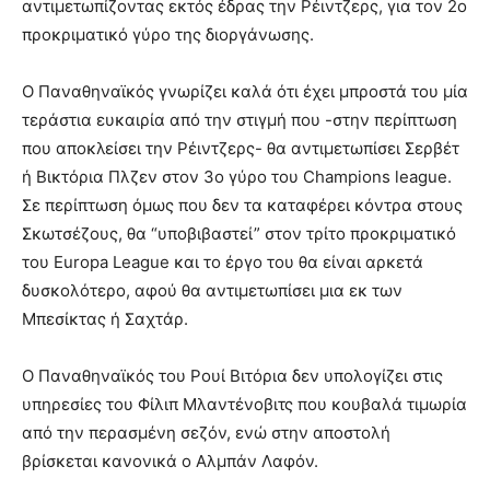
αντιμετωπίζοντας εκτός έδρας την Ρέιντζερς, για τον 2ο
προκριματικό γύρο της διοργάνωσης.
Ο Παναθηναϊκός γνωρίζει καλά ότι έχει μπροστά του μία
τεράστια ευκαιρία από την στιγμή που -στην περίπτωση
που αποκλείσει την Ρέιντζερς- θα αντιμετωπίσει Σερβέτ
ή Βικτόρια Πλζεν στον 3ο γύρο του Champions league.
Σε περίπτωση όμως που δεν τα καταφέρει κόντρα στους
Σκωτσέζους, θα “υποβιβαστεί” στον τρίτο προκριματικό
του Europa League και το έργο του θα είναι αρκετά
δυσκολότερο, αφού θα αντιμετωπίσει μια εκ των
Μπεσίκτας ή Σαχτάρ.
Ο Παναθηναϊκός του Ρουί Βιτόρια δεν υπολογίζει στις
υπηρεσίες του Φίλιπ Μλαντένοβιτς που κουβαλά τιμωρία
από την περασμένη σεζόν, ενώ στην αποστολή
βρίσκεται κανονικά ο Αλμπάν Λαφόν.