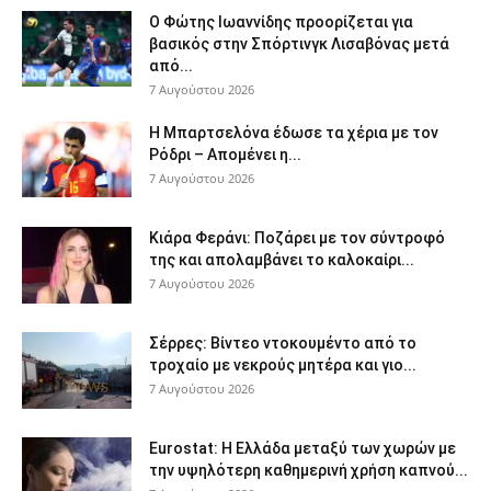
Ο Φώτης Ιωαννίδης προορίζεται για
βασικός στην Σπόρτινγκ Λισαβόνας μετά
από...
7 Αυγούστου 2026
Η Μπαρτσελόνα έδωσε τα χέρια με τον
Ρόδρι – Απομένει η...
7 Αυγούστου 2026
Κιάρα Φεράνι: Ποζάρει με τον σύντροφό
της και απολαμβάνει το καλοκαίρι...
7 Αυγούστου 2026
Σέρρες: Βίντεο ντοκουμέντο από το
τροχαίο με νεκρούς μητέρα και γιο...
7 Αυγούστου 2026
Eurostat: Η Ελλάδα μεταξύ των χωρών με
την υψηλότερη καθημερινή χρήση καπνού...