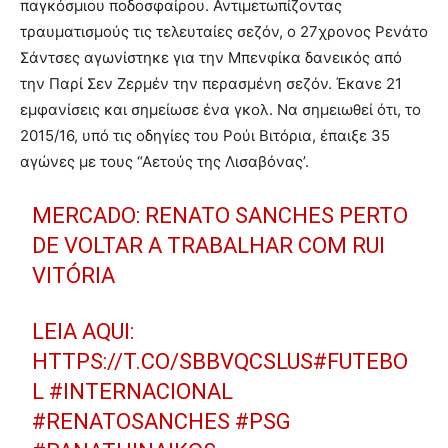
παγκόσμιου ποδοσφαίρου. Αντιμετωπίζοντας
τραυματισμούς τις τελευταίες σεζόν, ο 27χρονος Ρενάτο
Σάντσες αγωνίστηκε για την Μπενφίκα δανεικός από
την Παρί Σεν Ζερμέν την περασμένη σεζόν. Έκανε 21
εμφανίσεις και σημείωσε ένα γκολ. Να σημειωθεί ότι, το
2015/16, υπό τις οδηγίες του Ρούι Βιτόρια, έπαιξε 35
αγώνες με τους “Αετούς της Λισαβόνας’.
MERCADO: RENATO SANCHES PERTO
DE VOLTAR A TRABALHAR COM RUI
VITÓRIA
LEIA AQUI:
HTTPS://T.CO/SBBVQCSLUS
#FUTEBO
L
#INTERNACIONAL
#RENATOSANCHES
#PSG