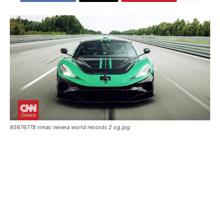
85676778 rimac nevera world records 2 og.jpg