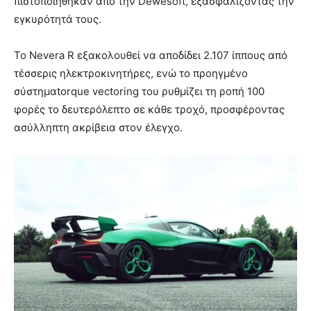
πιστοποιήθηκαν από την Dewesoft, εξασφαλίζοντας την
εγκυρότητά τους.
Το Nevera R εξακολουθεί να αποδίδει 2.107 ίππους από
τέσσερις ηλεκτροκινητήρες, ενώ το προηγμένο
σύστημαtorque vectoring του ρυθμίζει τη ροπή 100
φορές το δευτερόλεπτο σε κάθε τροχό, προσφέροντας
ασύλληπτη ακρίβεια στον έλεγχο.