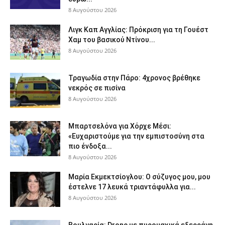
8 Αυγούστου 2026
Λιγκ Καπ Αγγλίας: Πρόκριση για τη Γουέστ
Χαμ του βασικού Ντίνου...
8 Αυγούστου 2026
Τραγωδία στην Πάρο: 4χρονος βρέθηκε
νεκρός σε πισίνα
8 Αυγούστου 2026
Μπαρτσελόνα για Χόρχε Μέσι:
«Ευχαριστούμε για την εμπιστοσύνη στα
πιο ένδοξα...
8 Αυγούστου 2026
Μαρία Εκμεκτσίογλου: O σύζυγος μου, μου
έστελνε 17 λευκά τριαντάφυλλα για...
8 Αυγούστου 2026
Βουλγαρία: Drone με πυρομαχικά εξερράγη