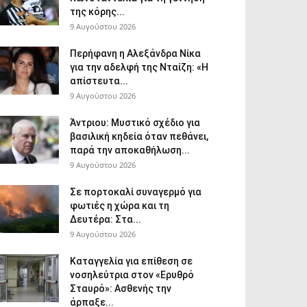
της κόρης...
9 Αυγούστου 2026
Περήφανη η Αλεξάνδρα Νίκα
για την αδελφή της Νταίζη: «Η
απίστευτα...
9 Αυγούστου 2026
Άντριου: Μυστικό σχέδιο για
βασιλική κηδεία όταν πεθάνει,
παρά την αποκαθήλωση...
9 Αυγούστου 2026
Σε πορτοκαλί συναγερμό για
φωτιές η χώρα και τη
Δευτέρα: Στα...
9 Αυγούστου 2026
Καταγγελία για επίθεση σε
νοσηλεύτρια στον «Ερυθρό
Σταυρό»: Ασθενής την
άρπαξε...