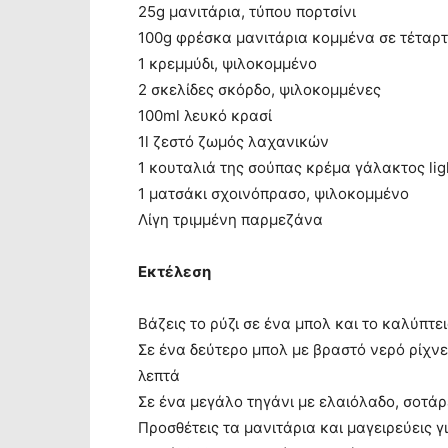
25g μανιτάρια, τύπου πορτσίνι
100g φρέσκα μανιτάρια κομμένα σε τέταρ
1 κρεμμύδι, ψιλοκομμένο
2 σκελίδες σκόρδο, ψιλοκομμένες
100ml λευκό κρασί
1l ζεστό ζωμός λαχανικών
1 κουταλιά της σούπας κρέμα γάλακτος lig
1 ματσάκι σχοινόπρασο, ψιλοκομμένο
Λίγη τριμμένη παρμεζάνα
Εκτέλεση
Βάζεις το ρύζι σε ένα μπολ και το καλύπτε
Σε ένα δεύτερο μπολ με βραστό νερό ρίχνει
λεπτά
Σε ένα μεγάλο τηγάνι με ελαιόλαδο, σοτάρε
Προσθέτεις τα μανιτάρια και μαγειρεύεις γ