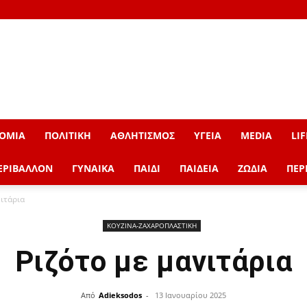
ΟΜΙΑ
ΠΟΛΙΤΙΚΗ
ΑΘΛΗΤΙΣΜΟΣ
ΥΓΕΙΑ
MEDIA
LIF
ΕΡΙΒΑΛΛΟΝ
ΓΥΝΑΙΚΑ
ΠΑΙΔΙ
ΠΑΙΔΕΙΑ
ΖΩΔΙΑ
ΠΕΡ
νιτάρια
ΚΟΥΖΙΝΑ-ΖΑΧΑΡΟΠΛΑΣΤΙΚΗ
Ριζότο με μανιτάρια
Από
Adieksodos
-
13 Ιανουαρίου 2025