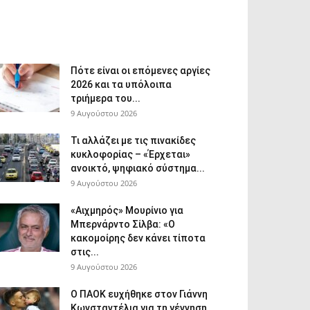
Πότε είναι οι επόμενες αργίες
2026 και τα υπόλοιπα
τριήμερα του...
9 Αυγούστου 2026
Τι αλλάζει με τις πινακίδες
κυκλοφορίας – «Έρχεται»
ανοικτό, ψηφιακό σύστημα...
9 Αυγούστου 2026
«Αιχμηρός» Μουρίνιο για
Μπερνάρντο Σίλβα: «Ο
κακομοίρης δεν κάνει τίποτα
στις...
9 Αυγούστου 2026
Ο ΠΑΟΚ ευχήθηκε στον Γιάννη
Κωνσταντέλια για τη γέννηση