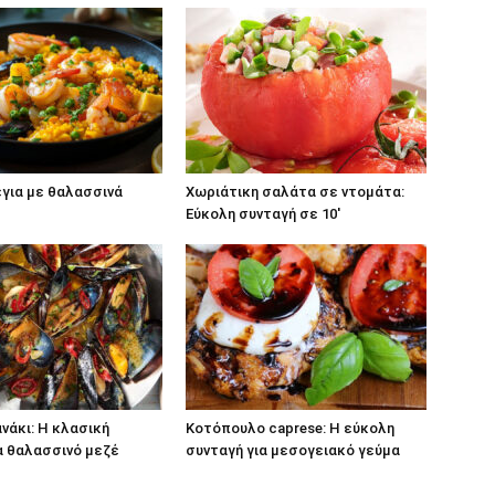
για με θαλασσινά
Χωριάτικη σαλάτα σε ντομάτα:
Εύκολη συνταγή σε 10′
νάκι: Η κλασική
Κοτόπουλο caprese: Η εύκολη
α θαλασσινό μεζέ
συνταγή για μεσογειακό γεύμα