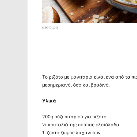
risoto.jpg
To ριζότο με μανιτάρια είναι ένα από τα π
μεσημεριανό, όσο και βραδινό.
Υλικά
200g ρύζι σιταριού για ριζότο
½ κουταλιά της σούπας ελαιόλαδο
1l ζεστό ζωμός λαχανικών