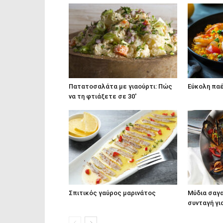
Πατατοσαλάτα με γιαούρτι: Πώς
Εύκολη παέ
να τη φτιάξετε σε 30′
Σπιτικός γαύρος μαρινάτος
Μύδια σαγα
συνταγή γι