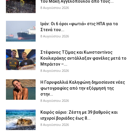
του Μάκη Αγγελόπουλου από τους...
8 Αυγούστου 2026
Ιράν: Οι 6 όροι «φωτιά» στις ΗΠΑ για τα
Στενά του...
8 Αυγούστου 2026
Στέφανος Τζίμας και Κωνσταντίνος
Κουλιεράκης αντάλλαξαν φανέλες μετά το
Μπράιτον –...
8 Αυγούστου 2026
Η Γαρυφαλλιά Καληφώνη δημοσίευσε νέες
φωτογραφίες από την εξόρμησή της
στην...
8 Αυγούστου 2026
Καιρός αύριο: Ζέστη με 39 βαθμούς και
ισχυροί βοριάδες έως 8...
8 Αυγούστου 2026