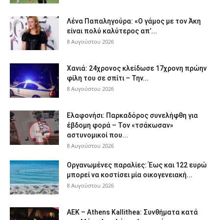
Λένα Παπαληγούρα: «Ο γάμος με τον Άκη
είναι πολύ καλύτερος απ’...
8 Αυγούστου 2026
Χανιά: 24χρονος κλείδωσε 17χρονη πρώην
φίλη του σε σπίτι – Την...
8 Αυγούστου 2026
Ελαφονήσι: Παρκαδόρος συνελήφθη για
έβδομη φορά – Τον «τσάκωσαν»
αστυνομικοί που...
8 Αυγούστου 2026
Οργανωμένες παραλίες: Έως και 122 ευρώ
μπορεί να κοστίσει μία οικογενειακή...
8 Αυγούστου 2026
ΑΕΚ – Athens Kallithea: Συνθήματα κατά