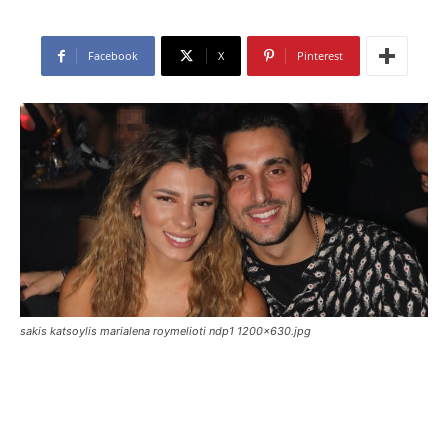
Facebook
X
Pinterest
sakis katsoylis marialena roymelioti ndp1 1200x630.jpg