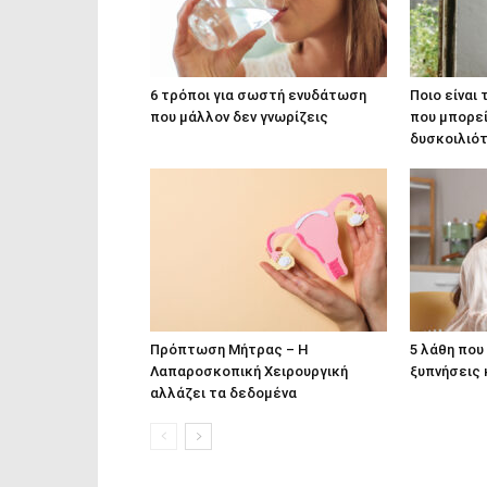
6 τρόποι για σωστή ενυδάτωση
Ποιο είναι
που μάλλον δεν γνωρίζεις
που μπορεί
δυσκοιλιό
Πρόπτωση Μήτρας – Η
5 λάθη που
Λαπαροσκοπική Χειρουργική
ξυπνήσεις 
αλλάζει τα δεδομένα