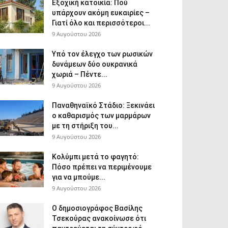
Εξοχική κατοικία: Πού
υπάρχουν ακόμη ευκαιρίες –
Γιατί όλο και περισσότεροι...
9 Αυγούστου 2026
Υπό τον έλεγχο των ρωσικών
δυνάμεων δύο ουκρανικά
χωριά – Πέντε...
9 Αυγούστου 2026
Παναθηναϊκό Στάδιο: Ξεκινάει
ο καθαρισμός των μαρμάρων
με τη στήριξη του...
9 Αυγούστου 2026
Κολύμπι μετά το φαγητό:
Πόσο πρέπει να περιμένουμε
για να μπούμε...
9 Αυγούστου 2026
Ο δημοσιογράφος Βασίλης
Τσεκούρας ανακοίνωσε ότι