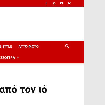
E STYLE
AYTO-ΜOTO
ΙΣΣΟΤΕΡΑ
από τον ιό