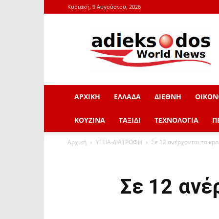
Κυριακή, 9 Αυγούστου, 2026
adieksodos.gr
ΑΡΧΙΚΗ
ΕΛΛΑΔΑ
ΔΙΕΘΝΗ
ΟΙΚΟΝ
ΚΟΥΖΙΝΑ
ΤΑΞΙΔΙ
ΤΕΧΝΟΛΟΓΙΑ
Π
Αρχική
ΥΓΕΙΑ-ΔΙΑΤΡΟΦΗ
Σε 12 ανέρχονται τα κρο
Σε 12 ανέ