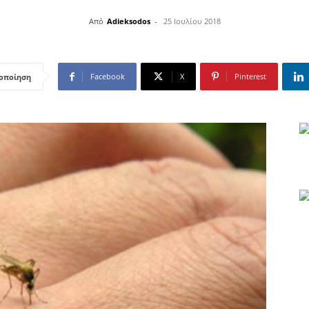
Από
Adieksodos
-
25 Ιουλίου 2018
Facebook
X
Pinterest
οποίηση