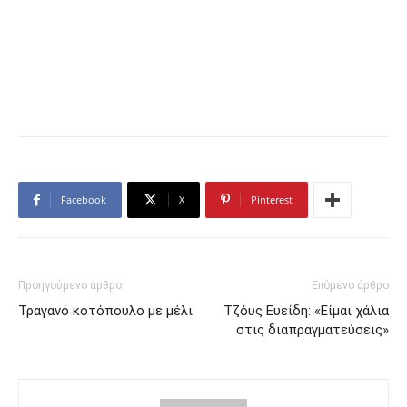
Facebook
X
Pinterest
Προηγούμενο άρθρο
Επόμενο άρθρο
Τραγανό κοτόπουλο με μέλι
Τζόυς Ευείδη: «Είμαι χάλια
στις διαπραγματεύσεις»