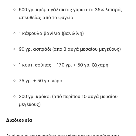
600 γρ. κρέμα γάλακτος γύρω στο 35% λιπαρά,
απευθείας από το ψυγείο
1 κάψουλα βανίλια (βανιλίνη)
90 γρ. ασπράδι (από 3 αυγά μεσαίου μεγέθους)
1 κουτ. σούπας + 170 γρ. + 50 γρ. ζάχαρη
75 γρ. + 50 γρ. νερό
200 γρ. κρόκοι (από περίπου 10 αυγά μεσαίου
μεγέθους)
Διαδικασία
Ανοίγουμε τα μπισκότα στη μέση και αφαιρούμε την