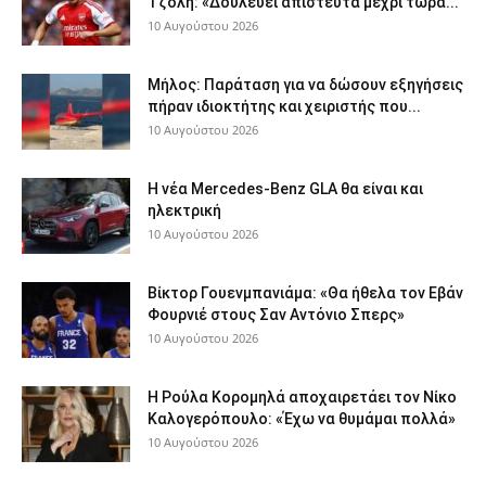
Τζόλη: «Δουλεύει απίστευτα μέχρι τώρα...
10 Αυγούστου 2026
Μήλος: Παράταση για να δώσουν εξηγήσεις
πήραν ιδιοκτήτης και χειριστής που...
10 Αυγούστου 2026
Η νέα Mercedes-Benz GLA θα είναι και
ηλεκτρική
10 Αυγούστου 2026
Βίκτορ Γουενμπανιάμα: «Θα ήθελα τον Εβάν
Φουρνιέ στους Σαν Αντόνιο Σπερς»
10 Αυγούστου 2026
Η Ρούλα Κορομηλά αποχαιρετάει τον Νίκο
Καλογερόπουλο: «Έχω να θυμάμαι πολλά»
10 Αυγούστου 2026