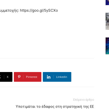
μμετοχής: https://goo.gl/5ySCXo
X
Pinterest
Linkedin
Επόμενο άρθρο
Yποτιμάται το έδαφος στη στρατηγική της ΕΕ