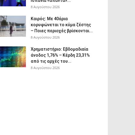
Ισπανία «απαντά»...
8 Αυγούστου 2026
Καιρός: Με 40άρια
κορυφώνεται το κύμα ζέστης
– Ποιες περιοχές βρίσκονται...
8 Αυγούστου 2026
Χρηματιστήριο: Εβδομαδιαία
άνοδος 1,76% – Κέρδη 23,31%
από τις αρχές του...
8 Αυγούστου 2026