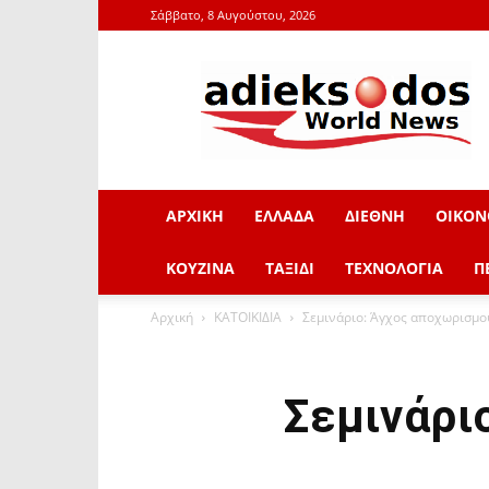
Σάββατο, 8 Αυγούστου, 2026
adieksodos.gr
ΑΡΧΙΚΗ
ΕΛΛΑΔΑ
ΔΙΕΘΝΗ
ΟΙΚΟΝ
ΚΟΥΖΙΝΑ
ΤΑΞΙΔΙ
ΤΕΧΝΟΛΟΓΙΑ
Π
Αρχική
ΚΑΤΟΙΚΙΔΙΑ
Σεμινάριο: Άγχος αποχωρισμού
Σεμινάρι