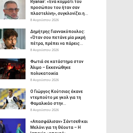
Ryanair: «Ένα κομμάτι του
προσώπου του ήταν σαν
πλαστελίνη», συγκλονίζει η...
8 Αυγούστου 2026
Δημήτρης Γιαννακόπουλος:
«Όταν σου πετάνε μία μικρή
πέτρα, πρέπει να πάρεις...
8 Αυγούστου 2026
Φωτιά σε κατάστημα στον
Άλιμο – Εκκενώθηκε
πολυκατοικία
8 Αυγούστου 2026
Ο Γιώργος Κούτσιας έκανε
ντεμπούτο με γκολ για τη
Φαμαλικάο στην...
8 Αυγούστου 2026
«Απασφάλισαν» Σάντσεθ και
Μελόνι για τη Θέουτα – Η