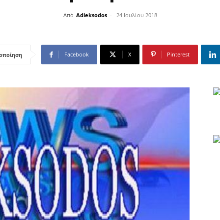
Από
Adieksodos
-
24 Ιουλίου 2018
Facebook
X
Pinterest
οποίηση