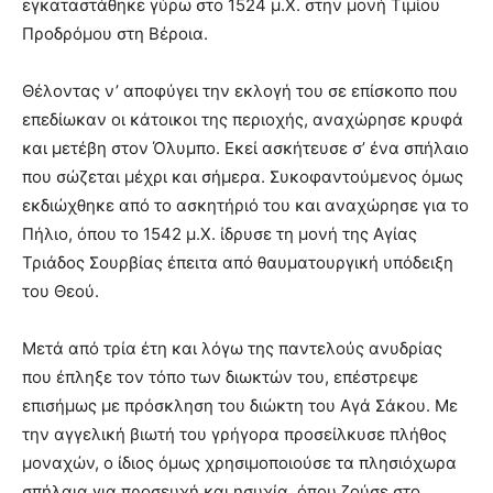
εγκαταστάθηκε γύρω στο 1524 μ.Χ. στην μονή Τιμίου
Προδρόμου στη Βέροια.
Θέλοντας ν’ αποφύγει την εκλογή του σε επίσκοπο που
επεδίωκαν οι κάτοικοι της περιοχής, αναχώρησε κρυφά
και μετέβη στον Όλυμπο. Εκεί ασκήτευσε σ’ ένα σπήλαιο
που σώζεται μέχρι και σήμερα. Συκοφαντούμενος όμως
εκδιώχθηκε από το ασκητήριό του και αναχώρησε για το
Πήλιο, όπου το 1542 μ.Χ. ίδρυσε τη μονή της Αγίας
Τριάδος Σουρβίας έπειτα από θαυματουργική υπόδειξη
του Θεού.
Μετά από τρία έτη και λόγω της παντελούς ανυδρίας
που έπληξε τον τόπο των διωκτών του, επέστρεψε
επισήμως με πρόσκληση του διώκτη του Αγά Σάκου. Με
την αγγελική βιωτή του γρήγορα προσείλκυσε πλήθος
μοναχών, ο ίδιος όμως χρησιμοποιούσε τα πλησιόχωρα
σπήλαια για προσευχή και ησυχία, όπου ζούσε στο