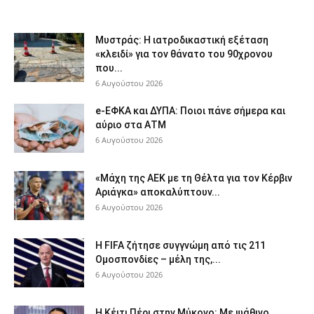
Μυστράς: Η ιατροδικαστική εξέταση
«κλειδί» για τον θάνατο του 90χρονου
που...
6 Αυγούστου 2026
e-ΕΦΚΑ και ΔΥΠΑ: Ποιοι πάνε σήμερα και
αύριο στα ΑΤΜ
6 Αυγούστου 2026
«Μάχη της ΑΕΚ με τη Θέλτα για τον Κέρβιν
Αριάγκα» αποκαλύπτουν...
6 Αυγούστου 2026
Η FIFA ζήτησε συγγνώμη από τις 211
Ομοσπονδίες – μέλη της,...
6 Αυγούστου 2026
Η Κέιτι Πέρι στην Μύκονο: Με ψάθινο