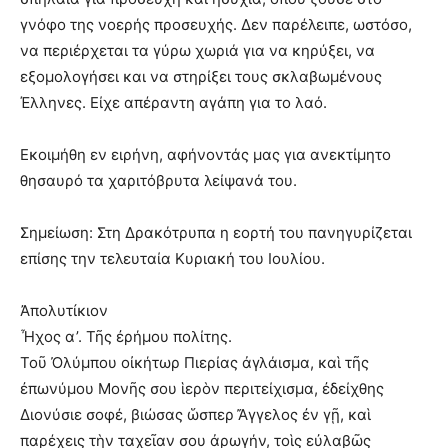
γνόφο της νοερής προσευχής. Δεν παρέλειπε, ωστόσο,
να περιέρχεται τα γύρω χωριά για να κηρύξει, να
εξομολογήσει και να στηρίξει τους σκλαβωμένους
Έλληνες. Είχε απέραντη αγάπη για το λαό.
Εκοιμήθη εν ειρήνη, αφήνοντάς μας για ανεκτίμητο
θησαυρό τα χαριτόβρυτα λείψανά του.
Σημείωση: Στη Δρακότρυπα η εορτή του πανηγυρίζεται
επίσης την τελευταία Κυριακή του Ιουλίου.
Ἀπολυτίκιον
Ἦχος α’. Τῆς ἐρήμου πολίτης.
Τοῦ Ὀλύμπου οἰκήτωρ Πιερίας ἀγλάισμα, καὶ τῆς
ἐπωνύμου Μονῆς σου ἱερὸν περιτείχισμα, ἐδείχθης
Διονύσιε σοφέ, βιώσας ὥσπερ Ἄγγελος ἐν γῇ, καὶ
παρέχεις τὴν ταχεῖαν σου ἀρωγήν, τοὶς εὐλαβῶς