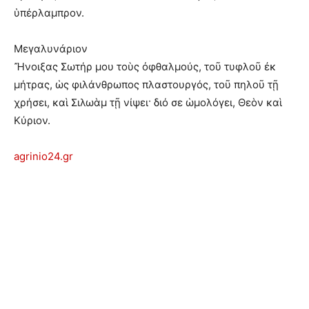
ὑπέρλαμπρον.
Μεγαλυνάριον
Ἤνοιξας Σωτήρ μου τοὺς ὀφθαλμούς, τοῦ τυφλοῦ ἐκ
μήτρας, ὡς φιλάνθρωπος πλαστουργός, τοῦ πηλοῦ τῇ
χρήσει, καὶ Σιλωὰμ τῇ νίψει· διό σε ὡμολόγει, Θεὸν καὶ
Κύριον.
agrinio24.gr