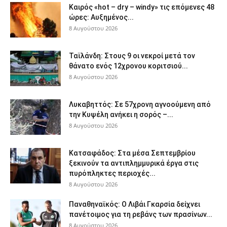
Καιρός «hot – dry – windy» τις επόμενες 48
ώρες: Αυξημένος...
8 Αυγούστου 2026
Ταϊλάνδη: Στους 9 οι νεκροί μετά τον
θάνατο ενός 12χρονου κοριτσιού...
8 Αυγούστου 2026
Λυκαβηττός: Σε 57χρονη αγνοούμενη από
την Κυψέλη ανήκει η σορός –...
8 Αυγούστου 2026
Κατσαφάδος: Στα μέσα Σεπτεμβρίου
ξεκινούν τα αντιπλημμυρικά έργα στις
πυρόπληκτες περιοχές...
8 Αυγούστου 2026
Παναθηναϊκός: Ο Λιβάι Γκαρσία δείχνει
πανέτοιμος για τη ρεβάνς των πρασίνων...
8 Αυγούστου 2026