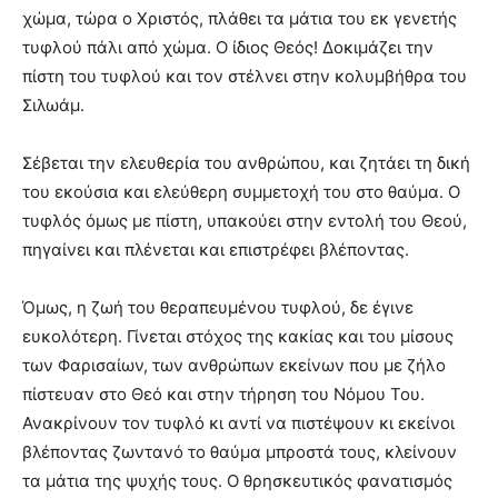
χώμα, τώρα ο Χριστός, πλάθει τα μάτια του εκ γενετής
τυφλού πάλι από χώμα. Ο ίδιος Θεός! Δοκιμάζει την
πίστη του τυφλού και τον στέλνει στην κολυμβήθρα του
Σιλωάμ.
Σέβεται την ελευθερία του ανθρώπου, και ζητάει τη δική
του εκούσια και ελεύθερη συμμετοχή του στο θαύμα. Ο
τυφλός όμως με πίστη, υπακούει στην εντολή του Θεού,
πηγαίνει και πλένεται και επιστρέφει βλέποντας.
Όμως, η ζωή του θεραπευμένου τυφλού, δε έγινε
ευκολότερη. Γίνεται στόχος της κακίας και του μίσους
των Φαρισαίων, των ανθρώπων εκείνων που με ζήλο
πίστευαν στο Θεό και στην τήρηση του Νόμου Του.
Ανακρίνουν τον τυφλό κι αντί να πιστέψουν κι εκείνοι
βλέποντας ζωντανό το θαύμα μπροστά τους, κλείνουν
τα μάτια της ψυχής τους. Ο θρησκευτικός φανατισμός