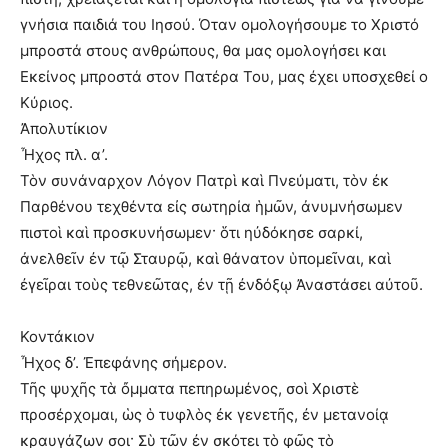
γνήσια παιδιά του Ιησού. Όταν ομολογήσουμε το Χριστό
μπροστά στους ανθρώπους, θα μας ομολογήσει και
Εκείνος μπροστά στον Πατέρα Του, μας έχει υποσχεθεί ο
Κύριος.
Ἀπολυτίκιον
Ἦχος πλ. α’.
Τὸν συνάναρχον Λόγον Πατρὶ καὶ Πνεύματι, τὸν ἐκ
Παρθένου τεχθέντα εἰς σωτηρία ἡμῶν, ἀνυμνήσωμεν
πιστοὶ καὶ προσκυνήσωμεν· ὅτι ηὐδόκησε σαρκί,
ἀνελθεῖν ἐν τῷ Σταυρῷ, καὶ θάνατον ὑπομεῖναι, καὶ
ἐγεῖραι τοὺς τεθνεῶτας, ἐν τῇ ἐνδόξῳ Ἀναστάσει αὐτοῦ.
Κοντάκιον
Ἦχος δ’. Ἐπεφάνης σήμερον.
Τῆς ψυχῆς τὰ ὄμματα πεπηρωμένος, σοὶ Χριστὲ
προσέρχομαι, ὡς ὁ τυφλὸς ἐκ γενετῆς, ἐν μετανοίᾳ
κραυγάζων σοι· Σὺ τῶν ἐν σκότει τὸ φῶς τὸ