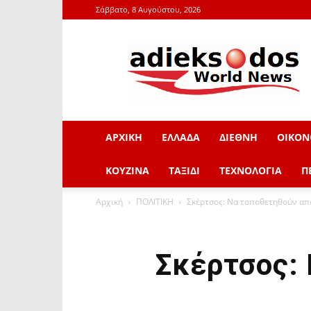
Σάββατο, 8 Αυγούστου, 2026
adieksodos.gr
ΑΡΧΙΚΗ
ΕΛΛΑΔΑ
ΔΙΕΘΝΗ
ΟΙΚΟΝ
ΚΟΥΖΙΝΑ
ΤΑΞΙΔΙ
ΤΕΧΝΟΛΟΓΙΑ
Π
Αρχική
ΠΟΛΙΤΙΚΗ
Σκέρτσος: Να τοποθετηθούν από
Σκέρτσος: