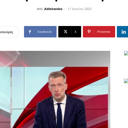
Από
Adieksodos
-
11 Ιουνίου 2023
Facebook
X
Pinterest
οποίηση