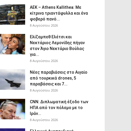
ΑΕΚ – Athens Kallithea: Με
κίτρινα τριαντάφυλλα και ένα
φοβερό πανό...
8 Αυγούστου 2026
Ελίζαμπεθ Ελέτσι και
Νεκτάριος Λεμονίδης πήγαν
στον Άγιο Νεκτάριο Βούλας
για...
8 Αυγούστου 2026
Νέες παραβιάσεις στο Αιγαίο
από τουρκικά drones, 5
παραβάσεις και 7...
8 Αυγούστου 2026
CNN: Διπλωματική έξοδο των
ΗΠΑ από τον πόλεμο με το
Ιράν...
8 Αυγούστου 2026