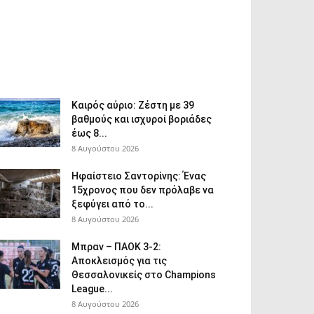
Καιρός αύριο: Ζέστη με 39
βαθμούς και ισχυροί βοριάδες
έως 8...
8 Αυγούστου 2026
Ηφαίστειο Σαντορίνης: Ένας
15χρονος που δεν πρόλαβε να
ξεφύγει από το...
8 Αυγούστου 2026
Μπραν – ΠΑΟΚ 3-2:
Αποκλεισμός για τις
Θεσσαλονικείς στο Champions
League...
8 Αυγούστου 2026