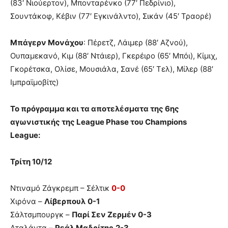
(83′ Νιούερτον), Μπονταρένκο (77′ Πεδρίνιο),
Σουντάκοφ, Κέβιν (77′ Εγκινάλντο), Σικάν (45′ Τραορέ)
Μπάγερν Μονάχου
: Πέρετζ, Λάιμερ (88′ Αζνού),
Ουπαμεκανό, Κιμ (88′ Ντάιερ), Γκερέιρο (65′ Μπόι), Κίμιχ,
Γκορέτσκα, Ολίσε, Μουσιάλα, Σανέ (65′ Τελ), Μίλερ (88′
Ιμπραϊμοβίτς)
Το πρόγραμμα και τα αποτελέσματα της 6ης
αγωνιστικής της League Phase του Champions
League:
Τρίτη 10/12
Ντιναμό Ζάγκρεμπ – Σέλτικ
0-0
Χιρόνα –
Λίβερπουλ
0-1
Σάλτσμπουργκ –
Παρί Σεν Ζερμέν 0-3
Αταλάντα –
Ρεάλ Μαδρίτης
2-3