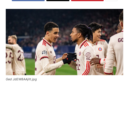
Ged JdEW8AAjllt.jpg