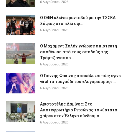
6 Αυγούστου 2026
Ο ΟΦΗ κλείνει ραντεβού με την ΤΣΣΚΑ
Σόφιας στα πλέι οφ...
6 Αυγούστου 2026
Ο Μοχάμεντ Σαλάχ γνώρισε απίστευτη
αποθέωση από τους οπαδούς της
Τράμπζονσπορ...
6 Αυγούστου 2026
Ο Γιάννης Φακίνος αποκάλυψε πώς έγινε
viral το τραγούδι του «Λογαριασμός»...
6 Αυγούστου 2026
Αριστοτέλης Δαμίγος: Στο
Αποτεφρωτήριο Ριτσώνας το «ύστατο
χαίρε» στον Έλληνα σύνδεσμο...
6 Αυγούστου 2026