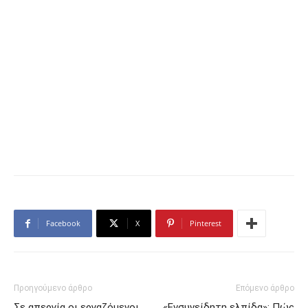
Facebook
X
Pinterest
Προηγούμενο άρθρο
Επόμενο άρθρο
Σε απεργία οι εργαζόμενοι
«Ενσυνείδητη ελπίδα»: Πώς