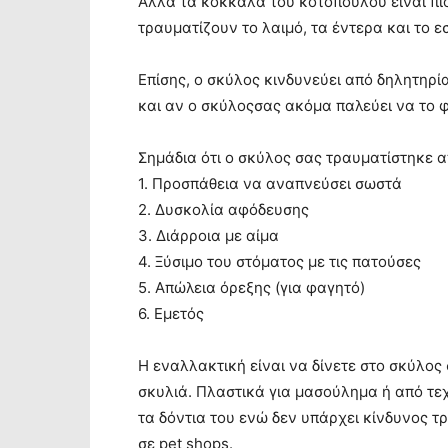
Αλλά τα κόκκαλα του κοτόπουλου είναι πιο
τραυματίζουν το λαιμό, τα έντερα και το ε
Επίσης, ο σκύλος κινδυνεύει από δηλητηρ
και αν ο σκύλοςσας ακόμα παλεύει να το φ
Σημάδια ότι ο σκύλος σας τραυματίστηκε 
1. Προσπάθεια να αναπνεύσει σωστά
2. Δυσκολία αφόδευσης
3. Διάρροια με αίμα
4. Ξύσιμο του στόματος με τις πατούσες
5. Απώλεια όρεξης (για φαγητό)
6. Εμετός
Η εναλλακτική είναι να δίνετε στο σκύλος
σκυλιά. Πλαστικά για μασούλημα ή από τε
τα δόντια του ενώ δεν υπάρχει κίνδυνος τρ
σε pet shops.