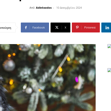
Από
Adieksodos
-
10 Δεκεμβρίου 2024
Facebook
X
Pinterest
οποίηση