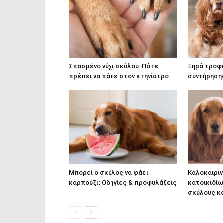
Σπασμένο νύχι σκύλου: Πότε
Ξηρά τροφ
πρέπει να πάτε στον κτηνίατρο
συντήρησης
Μπορεί ο σκύλος να φάει
Καλοκαιριν
καρπούζι; Οδηγίες & προφυλάξεις
κατοικιδίω
σκύλους κα