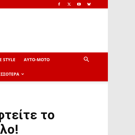
E STYLE
AYTO-ΜOTO
ΙΣΣΟΤΕΡΑ
φτείτε το
λο!