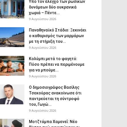
Υπό τον έλεγχο των ρωσικών
δυνάμεων δύο ουκρανικά
χωριά – Πέντε...
9 Αυγούστου 2026
Παναθηναϊκό Στάδιο: Ξεκινάει
ο καθαρισμός των μαρμάρων
με τη στήριξη του...
9 Αυγούστου 2026
Κολύμπι μετά το φαγητό:
Πόσο πρέπει να περιμένουμε
για να μπούμε...
9 Αυγούστου 2026
Ο δημοσιογράφος Βασίλης
Τσεκούρας ανακοίνωσε ότι
παντρεύεται τη σύντροφό
του, Γωγώ...
9 Αυγούστου 2026
Μοτζτάμπα Χαμενεΐ: Νέο