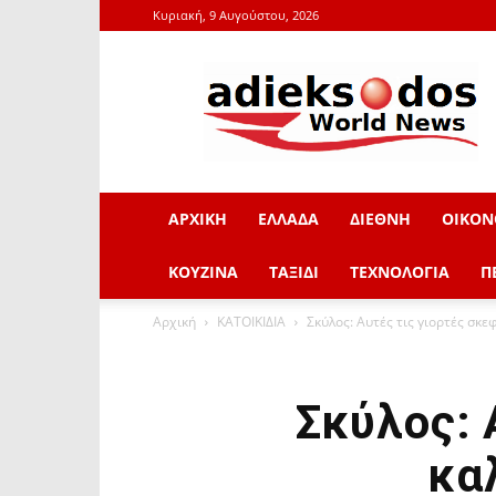
Κυριακή, 9 Αυγούστου, 2026
adieksodos.gr
ΑΡΧΙΚΗ
ΕΛΛΑΔΑ
ΔΙΕΘΝΗ
ΟΙΚΟΝ
ΚΟΥΖΙΝΑ
ΤΑΞΙΔΙ
ΤΕΧΝΟΛΟΓΙΑ
Π
Αρχική
ΚΑΤΟΙΚΙΔΙΑ
Σκύλος: Αυτές τις γιορτές σκε
Σκύλος: 
κα