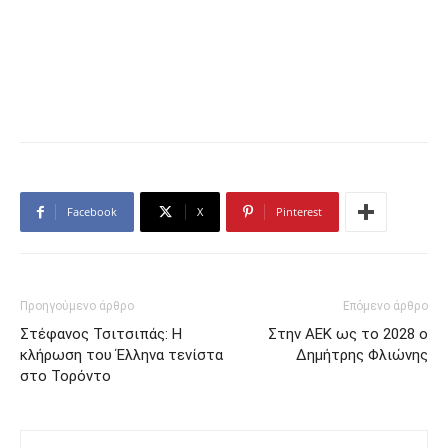
Facebook
X
Pinterest
Προηγούμενο άρθρο
Επόμενο άρθρο
Στέφανος Τσιτσιπάς: Η
Στην ΑΕΚ ως το 2028 ο
κλήρωση του Έλληνα τενίστα
Δημήτρης Φλιώνης
στο Τορόντο