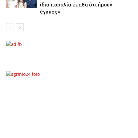
ίδια παραλία έμαθα ότι ήμουν
έγκυος»