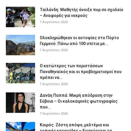
Ταϊλάνδη: Μαθητής άνοιξε πυρ σε σχολείο
– Αναφορές για νεκρούς
7 Αυγούστου 2026
Ολοκληρώθηκαν οι αυτοψίες στο Πόρτο
Γερμενό: Πάνω από 100 σπίτια με...
7 Αυγούστου 2026
Ο κατώτερος των περιστάσεων
Παναθηναϊκός και οι προβληματισμοί που
πρέπει να...
7 Αυγούστου 2026
Δανάη Παππά: Μικρή απόδραση στην
Εύβοια – Οι καλοκαιρινές φωτογραφίες
που...
7 Αυγούστου 2026
Καιρός: Ζέστη απόψε, μελτέμια και
τοπικές καταιγίδες – Ενισχύονται τα