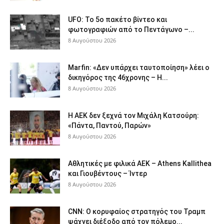
UFO: Το 5ο πακέτο βίντεο και
φωτογραφιών από το Πεντάγωνο –...
8 Αυγούστου 2026
Marfin: «Δεν υπάρχει ταυτοποίηση» λέει ο
δικηγόρος της 46χρονης – Η...
8 Αυγούστου 2026
Η ΑΕΚ δεν ξεχνά τον Μιχάλη Κατσούρη:
«Πάντα, Παντού, Παρών»
8 Αυγούστου 2026
Αθλητικές με φιλικά ΑΕΚ – Athens Kallithea
και Γιουβέντους – Ίντερ
8 Αυγούστου 2026
CNN: Ο κορυφαίος στρατηγός του Τραμπ
ψάχνει διέξοδο από τον πόλεμο...