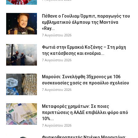
Πέθανε ο Γουίλιαμ Όρμπιτ, παραγωγός του
εμβληματικού άλμπουμ της Μαντόνα
«Ray...
7 Αυγούστου 2026
Φωτιά στην Ερμακιά Κοζάνης – Στη μάχη
της κατάσβεσης και εναέρια...
7 Αυγούστου 2026
Μαρούσι: Συνελήφθη 35χρονος με 106
συσκευασίες χασίς σε προαύλιο σχολείου
7 Αυγούστου 2026
Μεταφορές χρημάτων: Σε ποιες
περιπτώσεις η ΑΑΔΕ επιβάλλει φόρο από
10%...
7 Αυγούστου 2026
Φυσικοθεραπευτής Ντιέγκο Μαραντόνα: