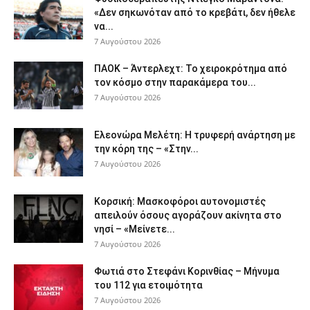
«Δεν σηκωνόταν από το κρεβάτι, δεν ήθελε
να...
7 Αυγούστου 2026
ΠΑΟΚ – Άντερλεχτ: Το χειροκρότημα από
τον κόσμο στην παρακάμερα του...
7 Αυγούστου 2026
Ελεονώρα Μελέτη: Η τρυφερή ανάρτηση με
την κόρη της – «Στην...
7 Αυγούστου 2026
Κορσική: Μασκοφόροι αυτονομιστές
απειλούν όσους αγοράζουν ακίνητα στο
νησί – «Μείνετε...
7 Αυγούστου 2026
Φωτιά στο Στεφάνι Κορινθίας – Μήνυμα
του 112 για ετοιμότητα
7 Αυγούστου 2026