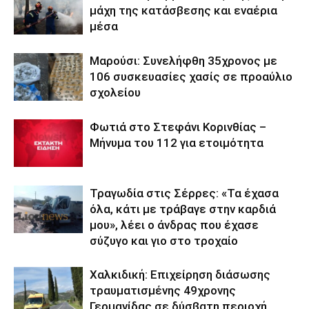
μάχη της κατάσβεσης και εναέρια
μέσα
Μαρούσι: Συνελήφθη 35χρονος με
106 συσκευασίες χασίς σε προαύλιο
σχολείου
Φωτιά στο Στεφάνι Κορινθίας –
Μήνυμα του 112 για ετοιμότητα
Τραγωδία στις Σέρρες: «Τα έχασα
όλα, κάτι με τράβαγε στην καρδιά
μου», λέει ο άνδρας που έχασε
σύζυγο και γιο στο τροχαίο
Χαλκιδική: Επιχείρηση διάσωσης
τραυματισμένης 49χρονης
Γερμανίδας σε δύσβατη περιοχή