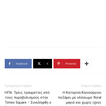
Facebook
X
Pinterest
Προηγούμενο άρθρο
Επόμενο άρθρο
ΗΠΑ: Τρεις τραυματίες από
Η Κατερίνα Καινούργιου
τους πυροβολισμούς στην
ποζάρει με ολόσωμο floral
Times Square – Συνελήφθη ο
μαγιό και χωρίς ίχνος