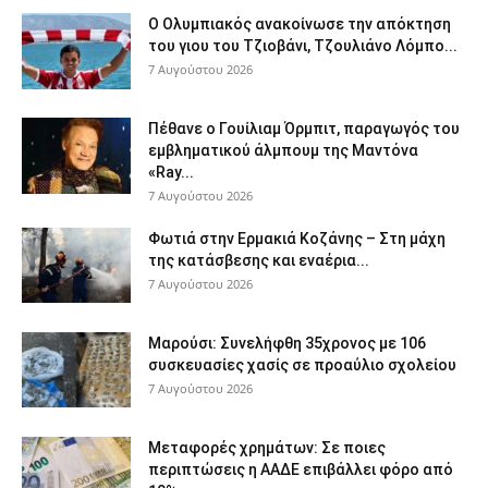
Ο Ολυμπιακός ανακοίνωσε την απόκτηση
του γιου του Τζιοβάνι, Τζουλιάνο Λόμπο...
7 Αυγούστου 2026
Πέθανε ο Γουίλιαμ Όρμπιτ, παραγωγός του
εμβληματικού άλμπουμ της Μαντόνα
«Ray...
7 Αυγούστου 2026
Φωτιά στην Ερμακιά Κοζάνης – Στη μάχη
της κατάσβεσης και εναέρια...
7 Αυγούστου 2026
Μαρούσι: Συνελήφθη 35χρονος με 106
συσκευασίες χασίς σε προαύλιο σχολείου
7 Αυγούστου 2026
Μεταφορές χρημάτων: Σε ποιες
περιπτώσεις η ΑΑΔΕ επιβάλλει φόρο από