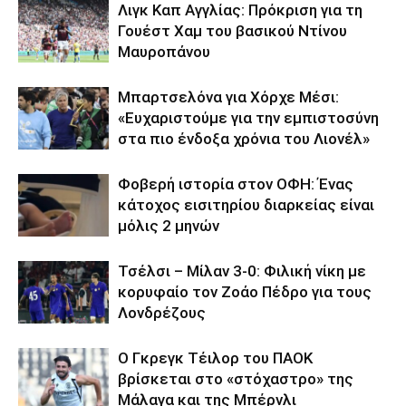
Λιγκ Καπ Αγγλίας: Πρόκριση για τη
Γουέστ Χαμ του βασικού Ντίνου
Μαυροπάνου
Μπαρτσελόνα για Χόρχε Μέσι:
«Ευχαριστούμε για την εμπιστοσύνη
στα πιο ένδοξα χρόνια του Λιονέλ»
Φοβερή ιστορία στον ΟΦΗ: Ένας
κάτοχος εισιτηρίου διαρκείας είναι
μόλις 2 μηνών
Τσέλσι – Μίλαν 3-0: Φιλική νίκη με
κορυφαίο τον Ζοάο Πέδρο για τους
Λονδρέζους
Ο Γκρεγκ Τέιλορ του ΠΑΟΚ
βρίσκεται στο «στόχαστρο» της
Μάλαγα και της Μπέρνλι