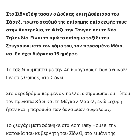
Στο Σίδνεϊ έφτασαν ο Δούκας και η Δούκισσα του
Σάσεξ, πρώτο σταθμό της επίσημης επίσκεψής τους
στην Αυστραλία, τα Φίτζι, την Τόνγκα και τη Νέα
Ζηλανδία. Είναι το πρώτο επίσημο ταξίδι του
ζευγαριού μετά τον γάμο του, τον περασμένο Μάιο,
και θα έχει διάρκεια 16 ημέρες.
Το ταξίδι συμπίπτει με την 4η διοργάνωση των αγώνων
Invictus Games, στο Σίδνεϊ.
Στο αεροδρόμιο περίμεναν πολλοί εκπρόσωποι ου Τύπου
τον πρίγκιπα Χάρι και τη Μέγκαν Μαρκλ, ενώ ισχυρή
ήταν και η παρουσία των δυνάμεων ασφαλείας.
Το ζευγάρι μεταφέρθηκε στο Admiralty House, την
κατοικία του κυβερνήτη του Σίδνεϊ, στο λιμάνι της