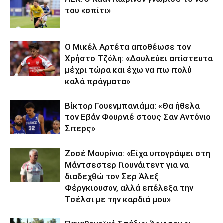
του «σπίτι»
Ο Μικέλ Αρτέτα αποθέωσε τον
Χρήστο Τζόλη: «Δουλεύει απίστευτα
μέχρι τώρα και έχω να πω πολύ
καλά πράγματα»
Βίκτορ Γουενμπανιάμα: «Θα ήθελα
τον Εβάν Φουρνιέ στους Σαν Αντόνιο
Σπερς»
Ζοσέ Μουρίνιο: «Είχα υπογράψει στη
Μάντσεστερ Γιουνάιτεντ για να
διαδεχθώ τον Σερ Άλεξ
Φέργκιουσον, αλλά επέλεξα την
Τσέλσι με την καρδιά μου»