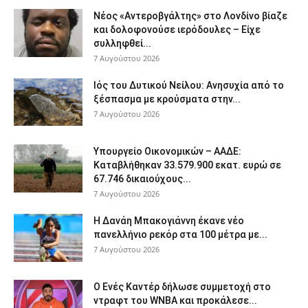
Νέος «Αντεροβγάλτης» στο Λονδίνο βίαζε
και δολοφονούσε ιερόδουλες – Είχε
συλληφθεί...
7 Αυγούστου 2026
Ιός του Δυτικού Νείλου: Ανησυχία από το
ξέσπασμα με κρούσματα στην...
7 Αυγούστου 2026
Υπουργείο Οικονομικών – ΑΑΔΕ:
Καταβλήθηκαν 33.579.900 εκατ. ευρώ σε
67.746 δικαιούχους...
7 Αυγούστου 2026
Η Δανάη Μπακογιάννη έκανε νέο
πανελλήνιο ρεκόρ στα 100 μέτρα με...
7 Αυγούστου 2026
Ο Ενές Καντέρ δήλωσε συμμετοχή στο
ντραφτ του WNBA και προκάλεσε...