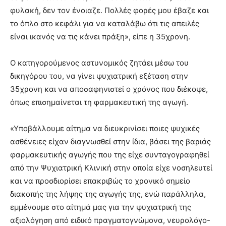
φυλακή, δεν τον ένοιαζε. Πολλές φορές μου έβαζε και
το όπλο στο κεφάλι για να καταλάβω ότι τις απειλές
είναι ικανός να τις κάνει πράξη», είπε η 35χρονη.
Ο κατηγορούμενος αστυνομικός ζητάει μέσω του
δικηγόρου του, να γίνει ψυχιατρική εξέταση στην
35χρονη και να αποσαφηνιστεί ο χρόνος που διέκοψε,
όπως επισημαίνεται τη φαρμακευτική της αγωγή.
«Υποβάλλουμε αίτημα να διευκρινίσει ποιες ψυχικές
ασθένειες είχαν διαγνωσθεί στην ίδια, βάσει της βαριάς
φαρμακευτικής αγωγής που της είχε συνταγογραφηθεί
από την Ψυχιατρική Κλινική στην οποία είχε νοσηλευτεί
και να προσδιορίσει επακριβώς το χρονικό σημείο
διακοπής της λήψης της αγωγής της, ενώ παράλληλα,
εμμένουμε στο αίτημά μας για την ψυχιατρική της
αξιολόγηση από ειδικό πραγματογνώμονα, νευρολόγο-