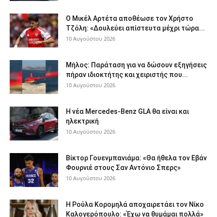
Ο Μικέλ Αρτέτα αποθέωσε τον Χρήστο
Τζόλη: «Δουλεύει απίστευτα μέχρι τώρα...
10 Αυγούστου 2026
Μήλος: Παράταση για να δώσουν εξηγήσεις
πήραν ιδιοκτήτης και χειριστής που...
10 Αυγούστου 2026
Η νέα Mercedes-Benz GLA θα είναι και
ηλεκτρική
10 Αυγούστου 2026
Βίκτορ Γουενμπανιάμα: «Θα ήθελα τον Εβάν
Φουρνιέ στους Σαν Αντόνιο Σπερς»
10 Αυγούστου 2026
Η Ρούλα Κορομηλά αποχαιρετάει τον Νίκο
Καλογερόπουλο: «Έχω να θυμάμαι πολλά»