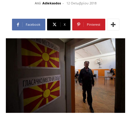
Από
Adieksodos
-
12 Οκτωβρίου 2018
Facebook
X
Pinterest