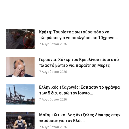
Κρήτη: Τουρίστας ρωτούσε πόσο να
πληρώσει για να ασελγήσει σε 10χρονο...
7 Αυγούστου 2026
Γερμανία: Χάκερ του Κρεμλίνου πίσω από
πλαστό βίντεο για παραίτηση Μερτς
7 Αυγούστου 2026
Ελληνικές εξαγωγές: Εσπασαν το φράγμα
των 5 δισ. ευρώ τον Ιούνιο...
7 Αυγούστου 2026
Μαϊάμι Χιτ και Λος Άντζελες Λέικερς στην
«κούρσα» για τον Κλέι...
7 Αυγούστου 2026