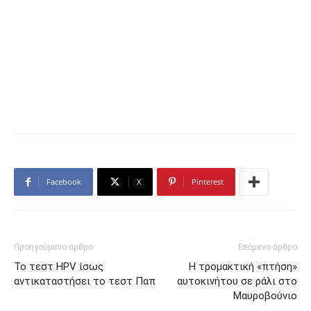
Facebook
X
Pinterest
Προηγούμενο άρθρο
Επόμενο άρθρο
Το τεστ HPV ίσως
Η τρομακτική «πτήση»
αντικαταστήσει το τεστ Παπ
αυτοκινήτου σε ράλι στο
Μαυροβούνιο