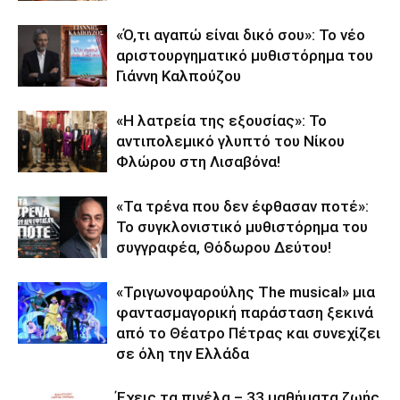
«Ό,τι αγαπώ είναι δικό σου»: Το νέο
αριστουργηματικό μυθιστόρημα του
Γιάννη Καλπούζου
«Η λατρεία της εξουσίας»: Το
αντιπολεμικό γλυπτό του Νίκου
Φλώρου στη Λισαβόνα!
«Τα τρένα που δεν έφθασαν ποτέ»:
Το συγκλονιστικό μυθιστόρημα του
συγγραφέα, Θόδωρου Δεύτου!
«Τριγωνοψαρούλης The musical» μια
φαντασμαγορική παράσταση ξεκινά
από το Θέατρο Πέτρας και συνεχίζει
σε όλη την Ελλάδα
Έχεις τα πινέλα – 33 μαθήματα ζωής