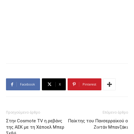
Facebook
X
Pinterest
Προηγούμενο άρθρο
Επόμενο άρθρο
Στην Cosmote TV η ρεβάνς
Παίκτης του Πανσερραϊκού ο
της ΑΕΚ με τη Χάποελ Μπερ
Ζιντάν Μπανζάκι
Σεβά