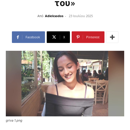
του»
Από
Adieksodos
-
23 Ιουλίου 2025
Facebook
X
Pinterest
griva 1.png