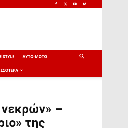
E STYLE
AYTO-ΜOTO
ΙΣΣΟΤΕΡΑ
 νεκρών» –
ριο» της