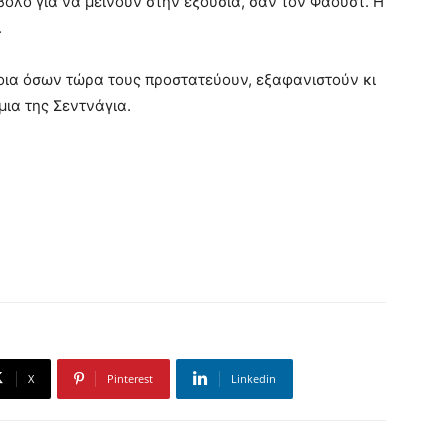
ολο για να μείνουν στην εξουσία, σαν τον Φάουστ. Η
.
νοια όσων τώρα τους προστατεύουν, εξαφανιστούν κι
μια της Σεντνάγια.
X
Pinterest
Linkedin