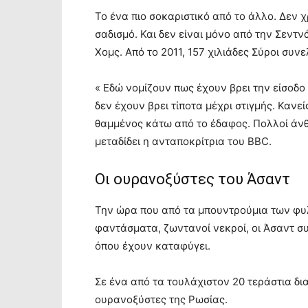
Το ένα πιο σοκαριστικό από το άλλο. Δεν 
σαδισμό. Και δεν είναι μόνο από την Σεντ
Χομς. Από το 2011, 157 χιλιάδες Σύροι συ
« Εδώ νομίζουν πως έχουν βρει την είσοδο
δεν έχουν βρει τίποτα μέχρι στιγμής. Κανείς
θαμμένος κάτω από το έδαφος. Πολλοί άνθρ
μεταδίδει η ανταποκρίτρια του BBC.
Οι ουρανοξύστες του Άσαντ
Την ώρα που από τα μπουντρούμια των φ
φαντάσματα, ζωντανοί νεκροί, οι Άσαντ σ
όπου έχουν καταφύγει.
Σε ένα από τα τουλάχιστον 20 τεράστια δι
ουρανοξύστες της Ρωσίας.