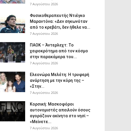
7 Αυγούστου 2026
Φυσικοθεραπευτής Ντιέγκο
Μαραντόνα: «Δεν σηκωνόταν
από το κρεβάτι, δεν ήθελε να...
7 Αυγούστου 2026
ΠΑΟΚ – Άντερλεχτ: Το
χειροκρότημα από τον κόσμο
στην παρακάμερα του...
7 Αυγούστου 2026
Ελεονώρα Μελέτη: Η τρυφερή
ανάρτηση με την κόρη της –
«Στην...
7 Αυγούστου 2026
Κορσική: Μασκοφόροι
αυτονομιστές απειλούν όσους
αγοράζουν ακίνητα στο νησί –
«Μείνετε...
7 Αυγούστου 2026