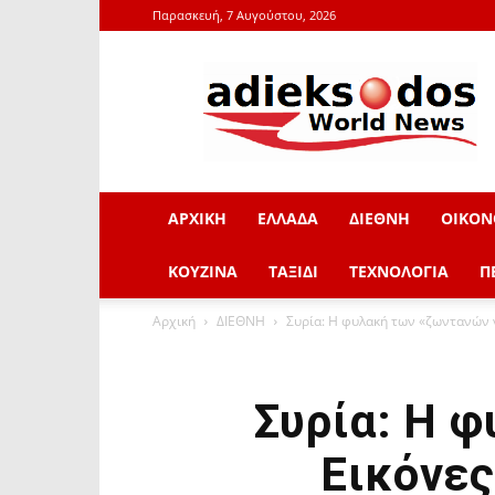
Παρασκευή, 7 Αυγούστου, 2026
adieksodos.gr
ΑΡΧΙΚΗ
ΕΛΛΑΔΑ
ΔΙΕΘΝΗ
ΟΙΚΟΝ
ΚΟΥΖΙΝΑ
ΤΑΞΙΔΙ
ΤΕΧΝΟΛΟΓΙΑ
Π
Αρχική
ΔΙΕΘΝΗ
Συρία: Η φυλακή των «ζωντανών ν
Συρία: Η 
Εικόνες