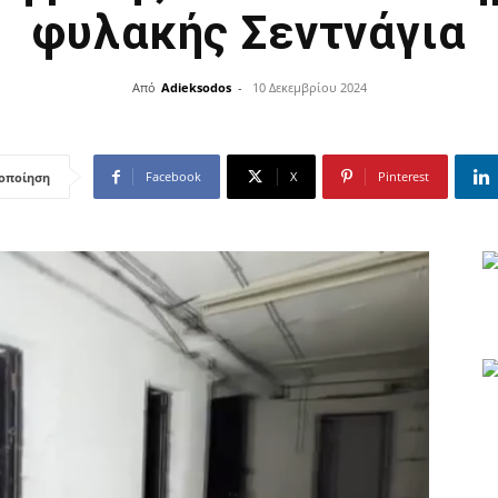
φυλακής Σεντνάγια
Από
Adieksodos
-
10 Δεκεμβρίου 2024
Facebook
X
Pinterest
οποίηση