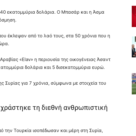
40 εκατομμύρια δολάρια. Ο Μπασάρ και η Άσμα
όσμηση.
ου έκλεψαν από το λαό τους, στα 50 χρόνια που η
ώρα.
ραβίας «Elav» η περιουσία της οικογένειας Άσαντ
κατομμύρια δολάρια και 5 δισεκατομμύρια ευρώ.
ης Συρίας για 7 χρόνια, σύμφωνα με στοιχεία του
χράστηκε τη διεθνή ανθρωπιστική
ό την Τουρκία ισοπέδωσαν και μέρη στη Συρία,