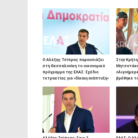
Ο Αλέξης Τσίπρας παρουσιάζει
Στην Κρήτη
στη Θεσσαλονίκη το οικονομικό
Μητσοτάκης
πρόγραμμα της ΕΛΑΣ: Σχέδιο
ολιγοήμερε
τετραετίας για «δίκαιη ανάπτυξη»
βρέθηκε τ
Αλέξης Τσίπρας: Στις 2
ΕΛΑΣ: Ο Α