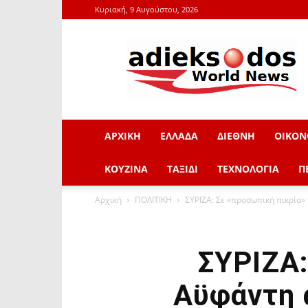
Κυριακή, 9 Αυγούστου, 2026
adieksodos.gr
ΑΡΧΙΚΗ
ΕΛΛΑΔΑ
ΔΙΕΘΝΗ
ΟΙΚΟΝ
ΚΟΥΖΙΝΑ
ΤΑΞΙΔΙ
ΤΕΧΝΟΛΟΓΙΑ
Π
Αρχική
ΠΟΛΙΤΙΚΗ
ΣΥΡΙΖΑ: Σε «προσωπική πικρία» 
ΣΥΡΙΖΑ:
Αϋφάντη 