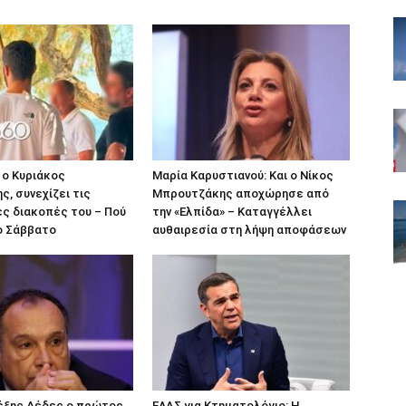
 ο Κυριάκος
Μαρία Καρυστιανού: Και ο Νίκος
, συνεχίζει τις
Μπρουτζάκης αποχώρησε από
ς διακοπές του – Πού
την «Ελπίδα» – Καταγγέλλει
ο Σάββατο
αυθαιρεσία στη λήψη αποφάσεων
λέξης Δέδες ο πρώτος
ΕΛΑΣ για Κτηματολόγιο: Η