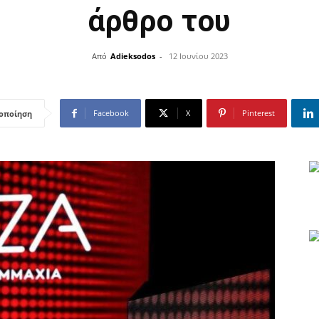
άρθρο του
Από
Adieksodos
-
12 Ιουνίου 2023
Facebook
X
Pinterest
οποίηση