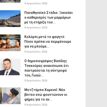
9 Αυγούστου 2026
Παναθηναϊκό Στάδιο: Ξεκινάει
ο καθαρισμός των μαρμάρων
με τη στήριξη του...
9 Αυγούστου 2026
Κολύμπι μετά το φαγητό:
Πόσο πρέπει να περιμένουμε
για να μπούμε...
9 Αυγούστου 2026
Ο δημοσιογράφος Βασίλης
Τσεκούρας ανακοίνωσε ότι
παντρεύεται τη σύντροφό
του, Γωγώ...
9 Αυγούστου 2026
Μοτζτάμπα Χαμενεΐ: Νέο
βίντεο ενώ φουντώνουν οι
φήμες για το αν...
9 Αυγούστου 2026