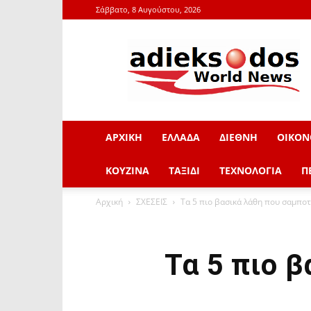
Σάββατο, 8 Αυγούστου, 2026
adieksodos.gr
ΑΡΧΙΚΗ
ΕΛΛΑΔΑ
ΔΙΕΘΝΗ
ΟΙΚΟΝ
ΚΟΥΖΙΝΑ
ΤΑΞΙΔΙ
ΤΕΧΝΟΛΟΓΙΑ
Π
Αρχική
ΣΧΕΣΕΙΣ
Τα 5 πιο βασικά λάθη που σαμπο
Τα 5 πιο 