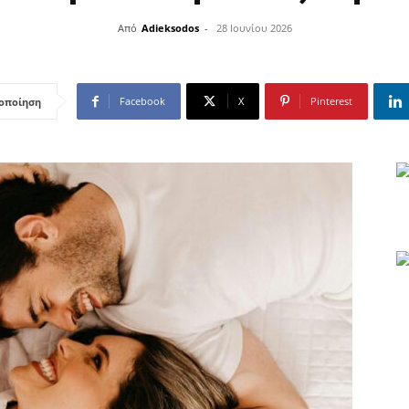
Από
Adieksodos
-
28 Ιουνίου 2026
Facebook
X
Pinterest
οποίηση