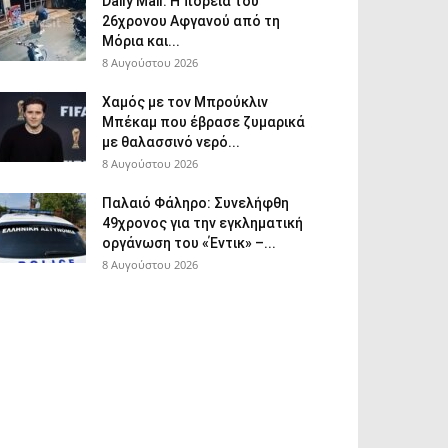
Daily Mail: Η πορεία του
26χρονου Αφγανού από τη
Μόρια και...
8 Αυγούστου 2026
Χαμός με τον Μπρούκλιν
Μπέκαμ που έβρασε ζυμαρικά
με θαλασσινό νερό...
8 Αυγούστου 2026
Παλαιό Φάληρο: Συνελήφθη
49χρονος για την εγκληματική
οργάνωση του «Έντικ» –...
8 Αυγούστου 2026