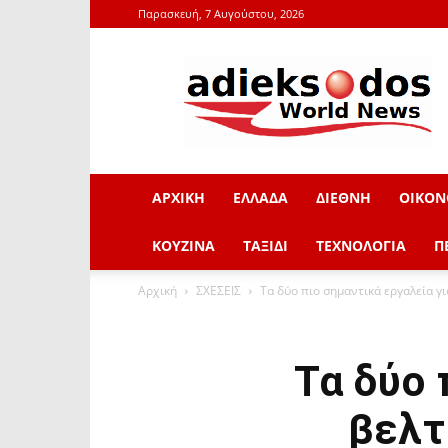
Παρασκευή, 7 Αυγούστου, 2026
adieksodos.gr
ΑΡΧΙΚΗ
ΕΛΛΑΔΑ
ΔΙΕΘΝΗ
ΟΙΚΟΝ
ΚΟΥΖΙΝΑ
ΤΑΞΙΔΙ
ΤΕΧΝΟΛΟΓΙΑ
Π
Αρχική
ΣΧΕΣΕΙΣ
Τα δύο πιο σημαντικά εργαλεία γ
Τα δύο 
βελτ