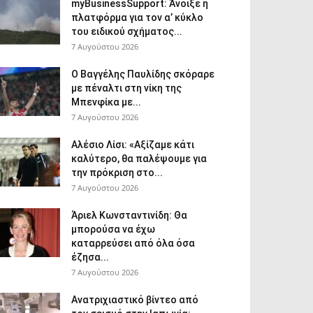
myBusinessSupport: Άνοιξε η
πλατφόρμα για τον α’ κύκλο
του ειδικού σχήματος...
7 Αυγούστου 2026
Ο Βαγγέλης Παυλίδης σκόραρε
με πέναλτι στη νίκη της
Μπενφίκα με...
7 Αυγούστου 2026
Αλέσιο Λίσι: «Αξίζαμε κάτι
καλύτερο, θα παλέψουμε για
την πρόκριση στο...
7 Αυγούστου 2026
Άριελ Κωνσταντινίδη: Θα
μπορούσα να έχω
καταρρεύσει από όλα όσα
έζησα...
7 Αυγούστου 2026
Ανατριχιαστικό βίντεο από