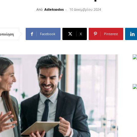
Από
Adieksodos
-
10 Δεκεμβρίου 2024
Facebook
X
Pinterest
οποίηση