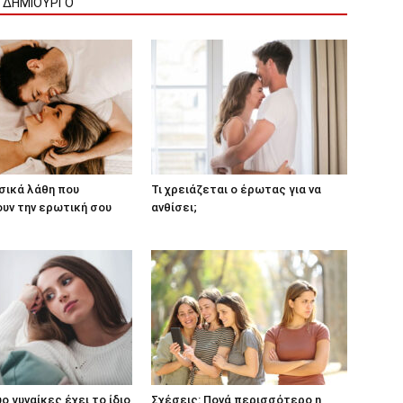
Ν ΔΗΜΙΟΥΡΓΟ
ασικά λάθη που
Τι χρειάζεται ο έρωτας για να
υν την ερωτική σου
ανθίσει;
ο γυναίκες έχει το ίδιο
Σχέσεις: Πονά περισσότερο η