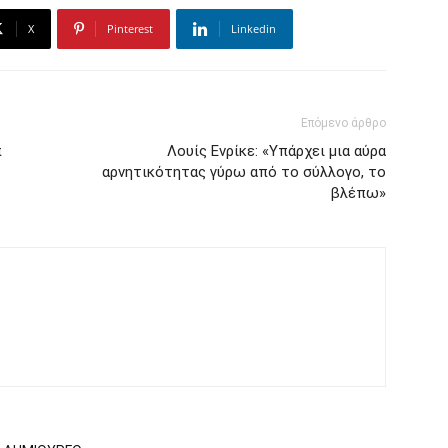
X
Pinterest
Linkedin
Επόμενο άρθρο
π
Λουίς Ενρίκε: «Υπάρχει μια αύρα
αρνητικότητας γύρω από το σύλλογο, το
βλέπω»