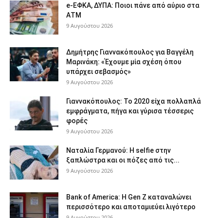
e-ΕΦΚΑ, ΔΥΠΑ: Ποιοι πάνε από αύριο στα
ΑΤΜ
9 Αυγούστου 2026
Δημήτρης Γιαννακόπουλος για Βαγγέλη
Μαρινάκη: «Έχουμε μία σχέση όπου
υπάρχει σεβασμός»
9 Αυγούστου 2026
Γιαννακόπουλος: Το 2020 είχα πολλαπλά
εμφράγματα, πήγα και γύρισα τέσσερις
φορές
9 Αυγούστου 2026
Ναταλία Γερμανού: Η selfie στην
ξαπλώστρα και οι πόζες από τις...
9 Αυγούστου 2026
Bank of America: Η Gen Z καταναλώνει
περισσότερο και αποταμιεύει λιγότερο
9 Αυγούστου 2026