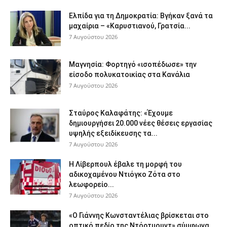
Ελπίδα για τη Δημοκρατία: Βγήκαν ξανά τα
μαχαίρια – «Καρυστιανού, Γρατσία...
7 Αυγούστου 2026
Μαγνησία: Φορτηγό «ισοπέδωσε» την
είσοδο πολυκατοικίας στα Κανάλια
7 Αυγούστου 2026
Σταύρος Καλαφάτης: «Έχουμε
δημιουργήσει 20.000 νέες θέσεις εργασίας
υψηλής εξειδίκευσης τα...
7 Αυγούστου 2026
Η Λίβερπουλ έβαλε τη μορφή του
αδικοχαμένου Ντιόγκο Ζότα στο
λεωφορείο...
7 Αυγούστου 2026
«Ο Γιάννης Κωνσταντέλιας βρίσκεται στο
οπτικό πεδίο της Ντόρτμουντ» σύμφωνα