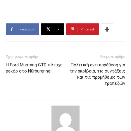
Facebook
X
Pinterest
Προηγούμενο άρθρο
Επόμενο άρθρο
Η Ford Mustang GTD πέτυχε
Πολιτική αντιπαράθεση για
ρεκόρ στο Nürburgring!
την ακρίβεια, τις συντάξεις
και τις προμήθειες των
τραπεζών