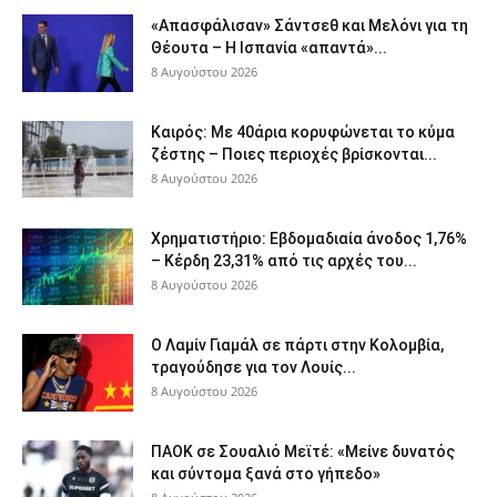
«Απασφάλισαν» Σάντσεθ και Μελόνι για τη
Θέουτα – Η Ισπανία «απαντά»...
8 Αυγούστου 2026
Καιρός: Με 40άρια κορυφώνεται το κύμα
ζέστης – Ποιες περιοχές βρίσκονται...
8 Αυγούστου 2026
Χρηματιστήριο: Εβδομαδιαία άνοδος 1,76%
– Κέρδη 23,31% από τις αρχές του...
8 Αυγούστου 2026
Ο Λαμίν Γιαμάλ σε πάρτι στην Κολομβία,
τραγούδησε για τον Λουίς...
8 Αυγούστου 2026
ΠΑΟΚ σε Σουαλιό Μεϊτέ: «Μείνε δυνατός
και σύντομα ξανά στο γήπεδο»