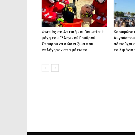
Φωτιές σε Αττική και Βοιωτία: Η
Κορυφώνετ
μάχη του Ελληνικού Ερυθρού
Αυγούστου:
Σταυρού να σώσει ζώα που
αδειούχοι 
επλήγησαν στα μέτωπα
τα λιμάνια