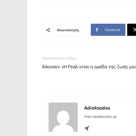
Facebook
Κοινοποίηση
Προηγούμενο άρθρο
Χάουσεν: «Η Ρεάλ είναι η ομάδα της ζωής μο
Adieksodos
http://adieksodos.gr