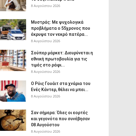
8 Αυγούστου 2026
Μυστράς: Με ψυχολογικά
προβλήματα ο 55χρονος που
έκρυψε τον νεκρό πατέρα...
8 Αυγούστου 2026
Σούπερ μάρκετ: Διευρύνεται η
εθνική πρωτοβουλία για τις
τιμές στο ράφι...
8 Αυγούστου 2026
Ο Ρόις Γουάιτ στα χνάρια του
Ενές Κάντερ, θέλει να μπει...
8 Αυγούστου 2026
Σαν σήμερα: Όλες οι εορτές
και γεγονότα που συνέβησαν
08 Αυγούστου
8 Αυγούστου 2026