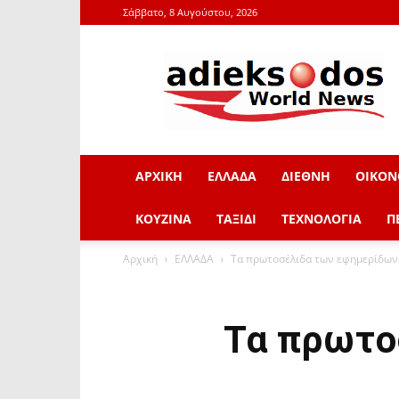
Σάββατο, 8 Αυγούστου, 2026
adieksodos.gr
ΑΡΧΙΚΗ
ΕΛΛΑΔΑ
ΔΙΕΘΝΗ
ΟΙΚΟΝ
ΚΟΥΖΙΝΑ
ΤΑΞΙΔΙ
ΤΕΧΝΟΛΟΓΙΑ
Π
Αρχική
ΕΛΛΑΔΑ
Τα πρωτοσέλιδα των εφημερίδων
Τα πρωτο