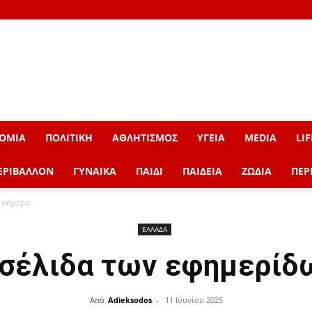
ΟΜΙΑ
ΠΟΛΙΤΙΚΗ
ΑΘΛΗΤΙΣΜΟΣ
ΥΓΕΙΑ
MEDIA
LIF
ΕΡΙΒΑΛΛΟΝ
ΓΥΝΑΙΚΑ
ΠΑΙΔΙ
ΠΑΙΔΕΙΑ
ΖΩΔΙΑ
ΠΕΡ
 σήμερα
ΕΛΛΑΔΑ
σέλιδα των εφημερίδ
Από
Adieksodos
-
11 Ιουνίου 2025