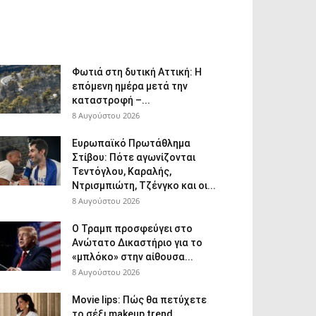
Φωτιά στη δυτική Αττική: Η
επόμενη ημέρα μετά την
καταστροφή –...
8 Αυγούστου 2026
Ευρωπαϊκό Πρωτάθλημα
Στίβου: Πότε αγωνίζονται
Τεντόγλου, Καραλής,
Ντρισμπιώτη, Τζένγκο και οι...
8 Αυγούστου 2026
Ο Τραμπ προσφεύγει στο
Ανώτατο Δικαστήριο για το
«μπλόκο» στην αίθουσα...
8 Αυγούστου 2026
Movie lips: Πώς θα πετύχετε
το σέξι makeup trend