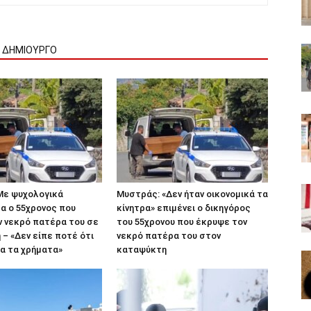
Ν ΔΗΜΙΟΥΡΓΟ
Με ψυχολογικά
Μυστράς: «Δεν ήταν οικονομικά τα
α ο 55χρονος που
κίνητρα» επιμένει ο δικηγόρος
 νεκρό πατέρα του σε
του 55χρονου που έκρυψε τον
– «Δεν είπε ποτέ ότι
νεκρό πατέρα του στον
ια τα χρήματα»
καταψύκτη