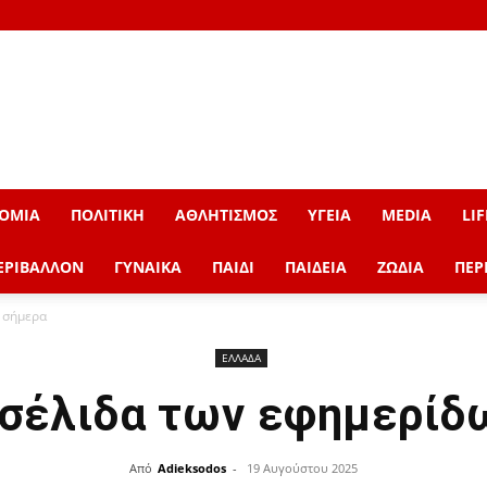
ΟΜΙΑ
ΠΟΛΙΤΙΚΗ
ΑΘΛΗΤΙΣΜΟΣ
ΥΓΕΙΑ
MEDIA
LIF
ΕΡΙΒΑΛΛΟΝ
ΓΥΝΑΙΚΑ
ΠΑΙΔΙ
ΠΑΙΔΕΙΑ
ΖΩΔΙΑ
ΠΕΡ
 σήμερα
ΕΛΛΑΔΑ
σέλιδα των εφημερίδ
Από
Adieksodos
-
19 Αυγούστου 2025