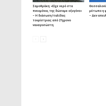
Σαμοθράκη: «Είχε νερό στα
Θεσσαλονίκ
πνευμόνια, της δώσαμε οξυγόνο»
μέτωπο η 
– Η διάσωση Ιταλίδας
– Δεν απει
τουρίστριας από 21χρονο
ναυαγοσώστη