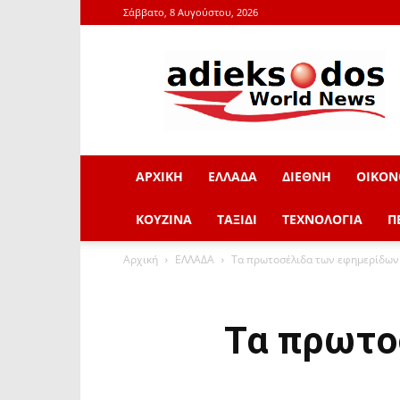
Σάββατο, 8 Αυγούστου, 2026
adieksodos.gr
ΑΡΧΙΚΗ
ΕΛΛΑΔΑ
ΔΙΕΘΝΗ
ΟΙΚΟΝ
ΚΟΥΖΙΝΑ
ΤΑΞΙΔΙ
ΤΕΧΝΟΛΟΓΙΑ
Π
Αρχική
ΕΛΛΑΔΑ
Τα πρωτοσέλιδα των εφημερίδων
Τα πρωτο