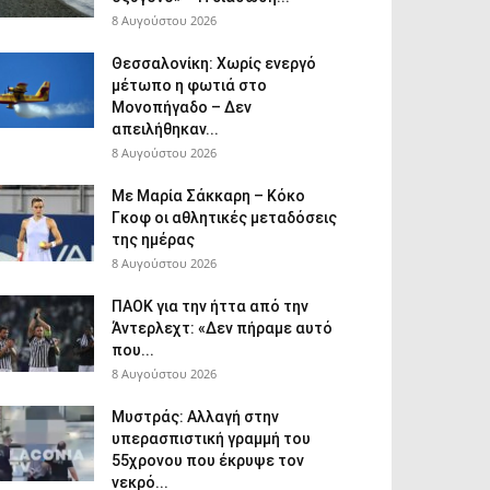
8 Αυγούστου 2026
Θεσσαλονίκη: Χωρίς ενεργό
μέτωπο η φωτιά στο
Μονοπήγαδο – Δεν
απειλήθηκαν...
8 Αυγούστου 2026
Με Μαρία Σάκκαρη – Κόκο
Γκοφ οι αθλητικές μεταδόσεις
της ημέρας
8 Αυγούστου 2026
ΠΑΟΚ για την ήττα από την
Άντερλεχτ: «Δεν πήραμε αυτό
που...
8 Αυγούστου 2026
Μυστράς: Αλλαγή στην
υπερασπιστική γραμμή του
55χρονου που έκρυψε τον
νεκρό...