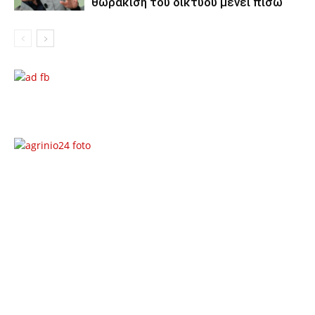
θωράκιση του δικτύου μένει πίσω