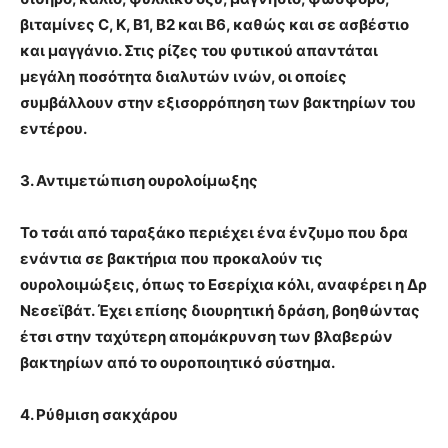
βιταμίνες C, Κ, Β1, Β2 και Β6, καθώς και σε ασβέστιο
και μαγγάνιο. Στις ρίζες του φυτικού απαντάται
μεγάλη ποσότητα διαλυτών ινών, οι οποίες
συμβάλλουν στην εξισορρόπηση των βακτηρίων του
εντέρου.
3. Αντιμετώπιση ουρολοίμωξης
Το τσάι από ταραξάκο περιέχει ένα ένζυμο που δρα
ενάντια σε βακτήρια που προκαλούν τις
ουρολοιμώξεις, όπως το Εσερίχια κόλι, αναφέρει η Δρ
Νεσεϊβάτ. Έχει επίσης διουρητική δράση, βοηθώντας
έτσι στην ταχύτερη απομάκρυνση των βλαβερών
βακτηρίων από το ουροποιητικό σύστημα.
4. Ρύθμιση σακχάρου