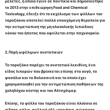
μελέτες, η οποία έγινε σε ποντίκια και δημοσιεύτηκε
το 2013 στην επιθεώρηση Food and Chemical
Toxicology, έδειξε ότι το εκχύλισμα των φύλλων του
ταραξάκου αποτελεί πολλά υποσχόμενη θεραπεία για
την αντιμετώπιση της μη αλκοολικής λιπώδους
νόσου του ήπατος που οφείλεται στην παχυσαρκία.
2. Πηγή ωφέλιμων συστατικών
Το ταραξάκο παρέχει το συστατικό λεκιθίνη, ένα
είδος λιπαρών που βρίσκεται επίσης στα αυγά, τα
φασόλια και τα θαλασσινά και το οποίο έχει
χρησιμοποιηθεί για την αντιμετώπιση παθήσεων της
χοληδόχου κύστης και του Αλτσχάιμερ.
Επίσης, τα φύλλα του ταραξάκου είναι πλούσια σε
σίδηρο, κάλιο, φυλλικό οξύ, μαγνήσιο, φώσφορο,