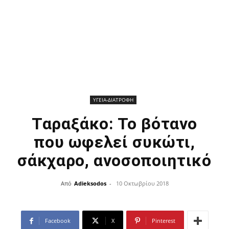
ΥΓΕΙΑ-ΔΙΑΤΡΟΦΗ
Ταραξάκο: Το βότανο
που ωφελεί συκώτι,
σάκχαρο, ανοσοποιητικό
Από
Adieksodos
-
10 Οκτωβρίου 2018
Facebook
X
Pinterest